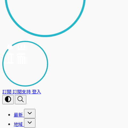
訂閱
訂閱支持
登入
最新
地域