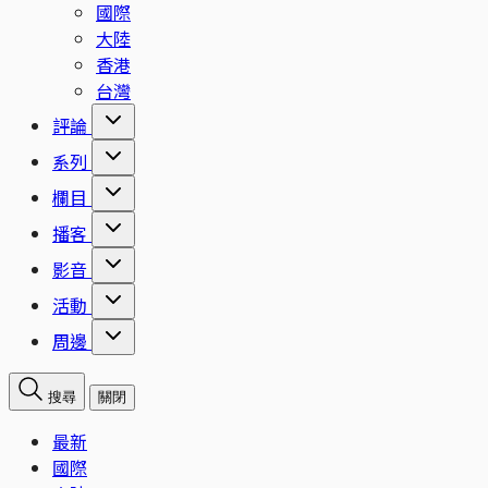
國際
大陸
香港
台灣
評論
系列
欄目
播客
影音
活動
周邊
搜尋
關閉
最新
國際