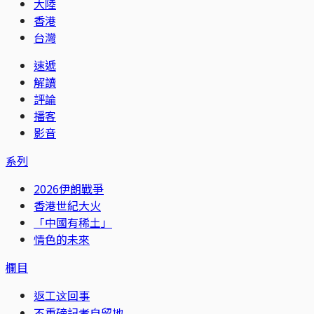
大陸
香港
台灣
速遞
解讀
評論
播客
影音
系列
2026伊朗戰爭
香港世紀大火
「中國有稀土」
情色的未來
欄目
返工这回事
不重磅記者自留地