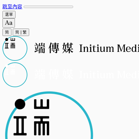
跳至內容
選單
简
简
|
繁