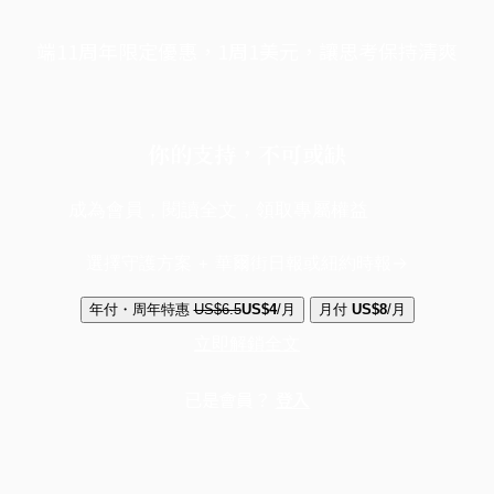
端11周年限定優惠，1周1美元，讓思考保持清爽
你的支持，不可或缺
成為會員，閱讀全文，領取專屬權益
選擇守護方案 + 華爾街日報或紐約時報
年付・周年特惠
US$6.5
US$4
/月
月付
US$8
/月
立即解鎖全文
已是會員？
登入