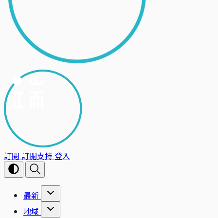
訂閱
訂閱支持
登入
最新
地域