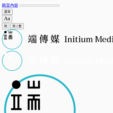
跳至內容
選單
简
简
|
繁