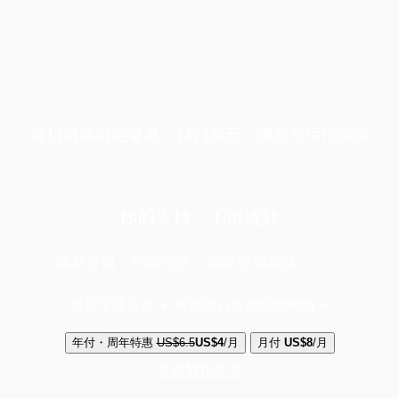
端11周年限定優惠，1周1美元，讓思考保持清爽
你的支持，不可或缺
成為會員，閱讀全文，領取專屬權益
選擇守護方案 + 華爾街日報或紐約時報
年付・周年特惠
US$6.5
US$4
/月
月付
US$8
/月
立即解鎖全文