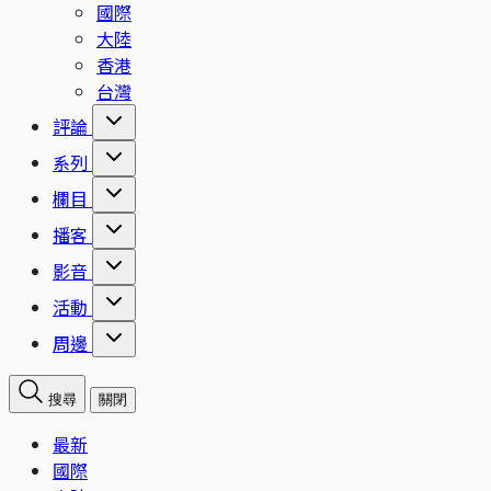
國際
大陸
香港
台灣
評論
系列
欄目
播客
影音
活動
周邊
搜尋
關閉
最新
國際