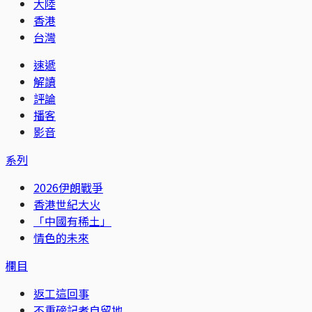
大陸
香港
台灣
速遞
解讀
評論
播客
影音
系列
2026伊朗戰爭
香港世紀大火
「中國有稀土」
情色的未來
欄目
返工這回事
不重磅記者自留地