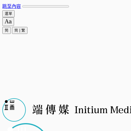
跳至內容
選單
简
简
|
繁