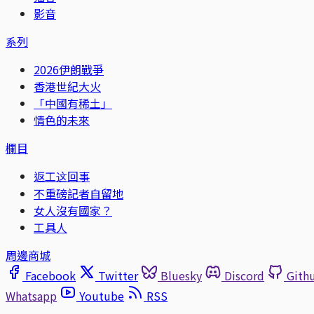
影音
系列
2026伊朗戰爭
香港世紀大火
「中國有稀土」
情色的未來
欄目
返工这回事
不重磅記者自留地
女人沒有國家？
工具人
周邊商城
Facebook
Twitter
Bluesky
Discord
Gith
Whatsapp
Youtube
RSS