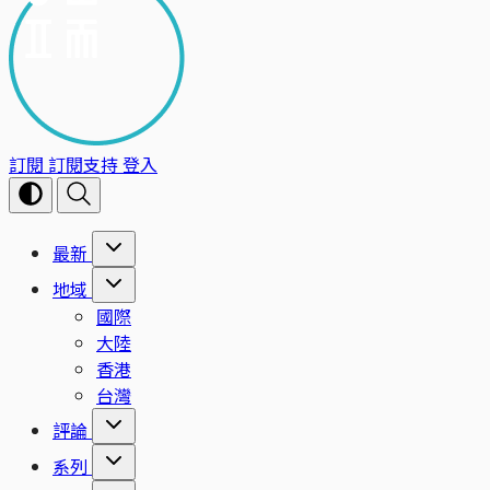
訂閱
訂閱支持
登入
最新
地域
國際
大陸
香港
台灣
評論
系列