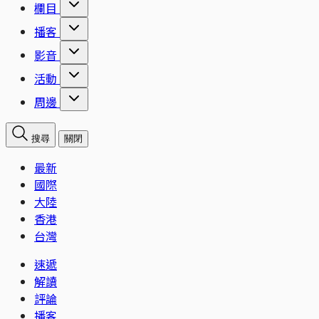
欄目
播客
影音
活動
周邊
搜尋
關閉
最新
國際
大陸
香港
台灣
速遞
解讀
評論
播客