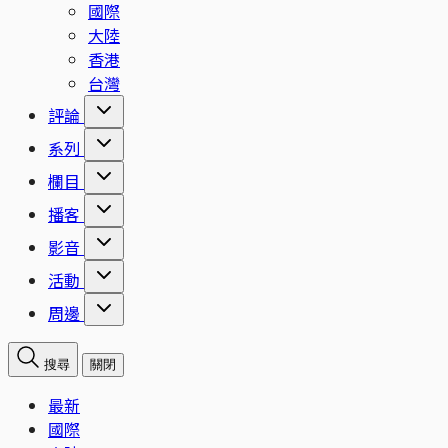
國際
大陸
香港
台灣
評論
系列
欄目
播客
影音
活動
周邊
搜尋
關閉
最新
國際