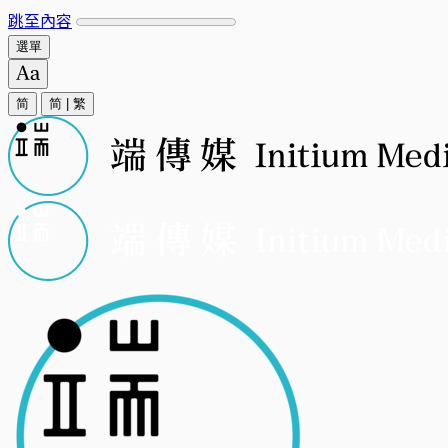
跳至內容
選單
简
简
|
繁