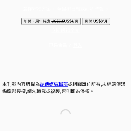
選擇守護方案 + 華爾街日報或紐約時報
年付・周年特惠
US$6.5
US$4
/月
月付
US$8
/月
立即解鎖全文
已是會員？
登入
本刊載內容版權為
端傳媒編輯部
或相關單位所有,未經端傳媒
編輯部授權,請勿轉載或複製,否則即為侵權。