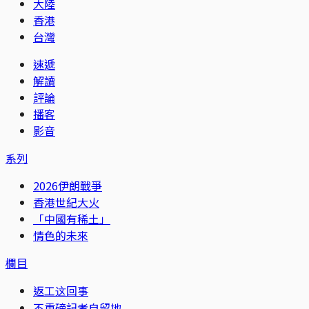
大陸
香港
台灣
速遞
解讀
評論
播客
影音
系列
2026伊朗戰爭
香港世紀大火
「中國有稀土」
情色的未來
欄目
返工这回事
不重磅記者自留地