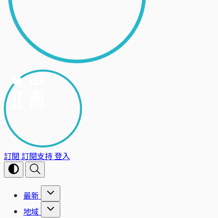
訂閱
訂閱支持
登入
最新
地域