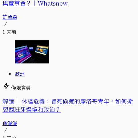
與董事會？｜Whatsnew
許湧森
1 天前
歐洲
僅限會員
解讀｜
休達危機：冒死偷渡的摩洛哥青年，如何撕
裂西班牙邊境和政治？
孫漫漫