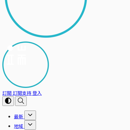
訂閱
訂閱支持
登入
最新
地域