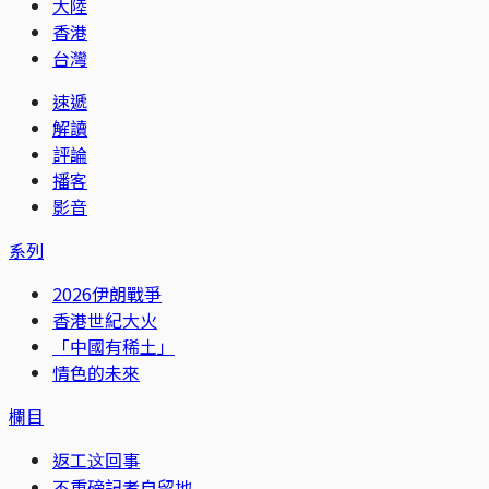
大陸
香港
台灣
速遞
解讀
評論
播客
影音
系列
2026伊朗戰爭
香港世紀大火
「中國有稀土」
情色的未來
欄目
返工这回事
不重磅記者自留地