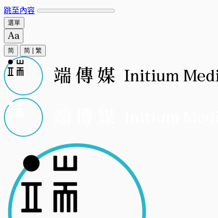
跳至內容
選單
简
简
|
繁