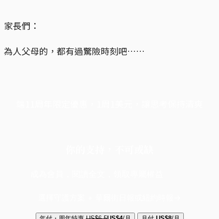
家長們：
為人父母的，都有過驚險時刻吧……
端11周年限定優惠，1周1美元，讓思考保持清爽
你的支持，不可或缺
成為會員，閱讀全文，領取專屬權益
選擇守護方案 + 華爾街日報或紐約時報
年付・周年特惠
US$6.5
US$4
/月
月付
US$8
/月