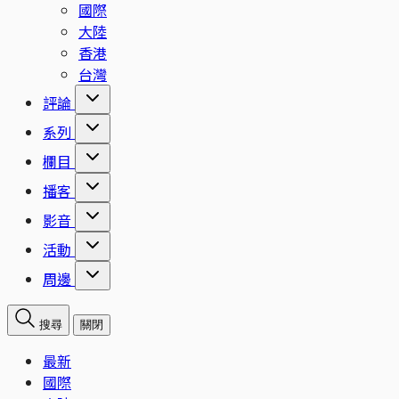
國際
大陸
香港
台灣
評論
系列
欄目
播客
影音
活動
周邊
搜尋
關閉
最新
國際