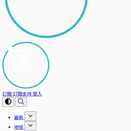
訂閱
訂閱支持
登入
最新
地域