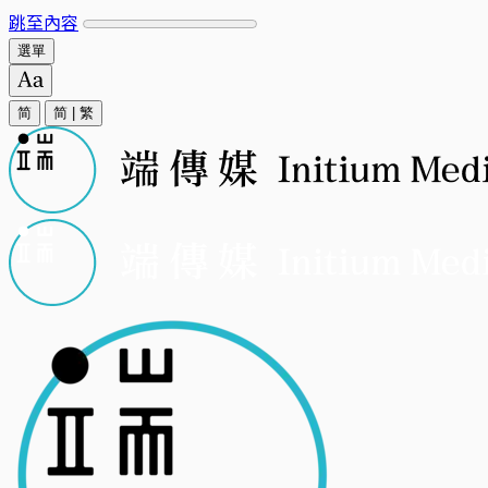
跳至內容
選單
简
简
|
繁