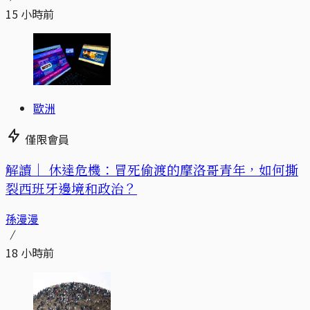
15 小時前
歐洲
僅限會員
解讀｜
休達危機：冒死偷渡的摩洛哥青年，如何撕
裂西班牙邊境和政治？
孫漫漫
18 小時前