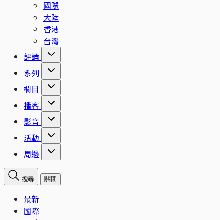
國際
大陸
香港
台灣
評論
系列
欄目
播客
影音
活動
周邊
搜尋
關閉
最新
國際