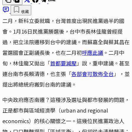
收藏
二月，新科立委就職，台灣首度出現民進黨過半的國
會。1月16日民進黨勝選後，台中市長林佳龍曾經提
過，把立法院遷移到台中的建議。而蘇嘉全與蔡其昌在
當選國會正副議長後，也在二月初
呼應此議
。二月中
旬，林佳龍又拋出「
首都要減壓
」說，重申建議。甚至
連台南市長賴清德，也主張「
各部會可散佈全台
」，並
提出將總統府搬到台南的建議。
中央政府應否南遷？這種涉及選址與都市發展的問題，
正是都市與區域經濟學（urban and regional
economics）的核心關懷之一。這幾位民進黨政治人
物，口口聲聲提到「區域平衡」，但卻從未清楚釐清：