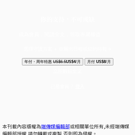
你的支持，不可或缺
成為會員，閱讀全文，領取專屬權益
選擇守護方案 + 華爾街日報或紐約時報
年付・周年特惠
US$6.5
US$4
/月
月付
US$8
/月
立即解鎖全文
已是會員？
登入
本刊載內容版權為
端傳媒編輯部
或相關單位所有,未經端傳媒
編輯部授權,請勿轉載或複製,否則即為侵權。