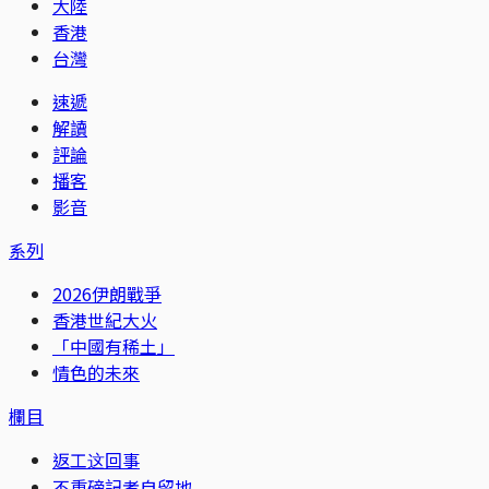
大陸
香港
台灣
速遞
解讀
評論
播客
影音
系列
2026伊朗戰爭
香港世紀大火
「中國有稀土」
情色的未來
欄目
返工这回事
不重磅記者自留地