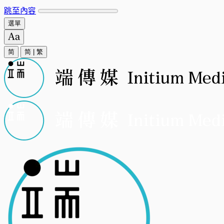
跳至內容
選單
简
简
|
繁