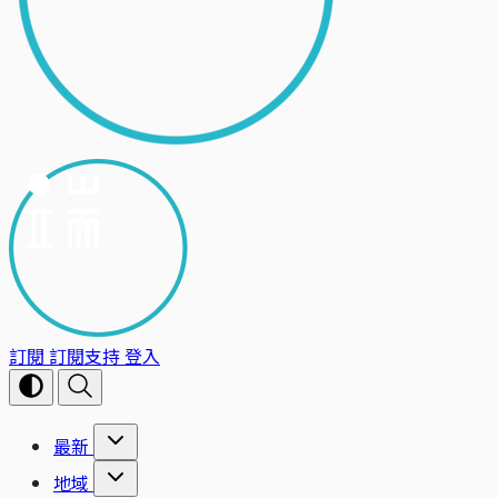
訂閱
訂閱支持
登入
最新
地域