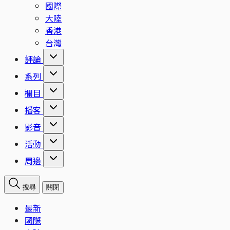
國際
大陸
香港
台灣
評論
系列
欄目
播客
影音
活動
周邊
搜尋
關閉
最新
國際