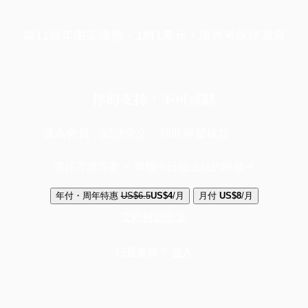
端11周年限定優惠，1周1美元，讓思考保持清爽
你的支持，不可或缺
成為會員，閱讀全文，領取專屬權益
選擇守護方案 + 華爾街日報或紐約時報
年付・周年特惠
US$6.5
US$4
/月
月付
US$8
/月
立即解鎖全文
已是會員？
登入