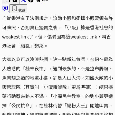
收藏
自從香港有了法例規定，流動小販和攤檔小販要領有許
可牌照，否則禁止擺賣之後，「小販」算是香港社會的
weakest link了。但，偏偏因為這weakest link，叫香
港社會「騷亂」起來。
大家以為可以湊湊熱鬧，沾一點新年氣氛，奈何在最為
人熟悉的「桂林夜市」，遇到最多的，不是拉布腸粉丶
魚肉翅之類的地道小食，卻是人山人海，如臨大敵的小
販管理隊（其實叫「小販懺滅隊」更爲準確）：結果掃
蕩行動惹來路人不滿，「小麗民主教室」的劉小麗更選
擇「公民抗命」，在桂林街替「腸粉大王」開爐叫賣。
她旋即被捕，被控無牌擺賣、阻街和因銷售食物用途加