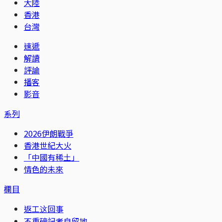
大陸
香港
台灣
速遞
解讀
評論
播客
影音
系列
2026伊朗戰爭
香港世紀大火
「中國有稀土」
情色的未來
欄目
返工这回事
不重磅記者自留地