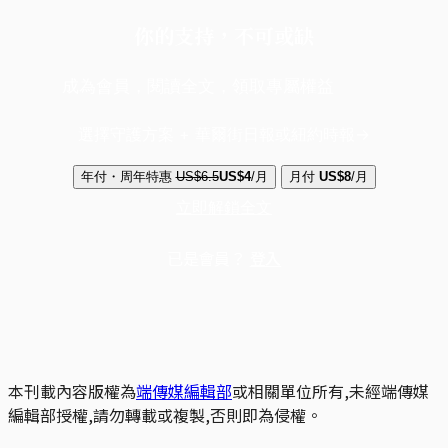
你的支持，不可或缺
成為會員，閱讀全文，領取專屬權益
選擇守護方案 + 華爾街日報或紐約時報
年付・周年特惠
US$6.5
US$4
/月
月付
US$8
/月
立即解鎖全文
已是會員？
登入
本刊載內容版權為
端傳媒編輯部
或相關單位所有,未經端傳媒
編輯部授權,請勿轉載或複製,否則即為侵權。