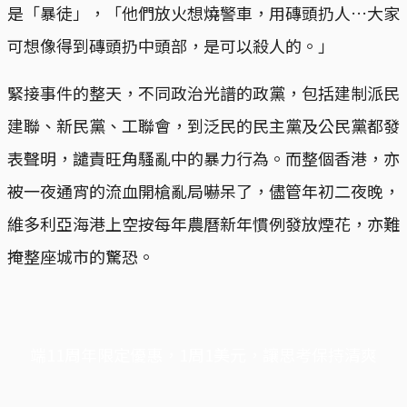
是「暴徒」，「他們放火想燒警車，用磚頭扔人…大家
可想像得到磚頭扔中頭部，是可以殺人的。」
緊接事件的整天，不同政治光譜的政黨，包括建制派民
建聯、新民黨、工聯會，到泛民的民主黨及公民黨都發
表聲明，譴責旺角騷亂中的暴力行為。而整個香港，亦
被一夜通宵的流血開槍亂局嚇呆了，儘管年初二夜晚，
維多利亞海港上空按每年農曆新年慣例發放煙花，亦難
掩整座城市的驚恐。
端11周年限定優惠，1周1美元，讓思考保持清爽