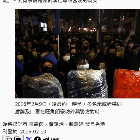
2016年2月9日，凌晨約一時半，多名示威者帶同
盾牌及口罩在旺角朗豪坊外與警方對峙。
端傳媒記者 陳嘉茵、黃銘浩、趙燕婷 發自香港
刊登於:
2016-02-10