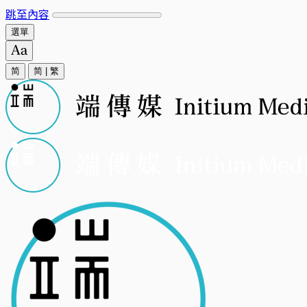
跳至內容
選單
简
简
|
繁