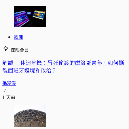
歐洲
僅限會員
解讀｜
休達危機：冒死偷渡的摩洛哥青年，如何撕
裂西班牙邊境和政治？
孫漫漫
1 天前