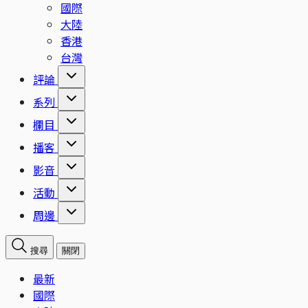
國際
大陸
香港
台灣
評論
系列
欄目
播客
影音
活動
周邊
搜尋
關閉
最新
國際