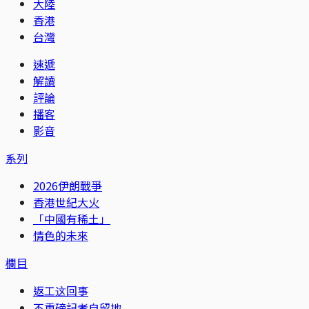
大陸
香港
台灣
速遞
解讀
評論
播客
影音
系列
2026伊朗戰爭
香港世紀大火
「中國有稀土」
情色的未來
欄目
返工这回事
不重磅記者自留地