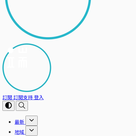
訂閱
訂閱支持
登入
最新
地域