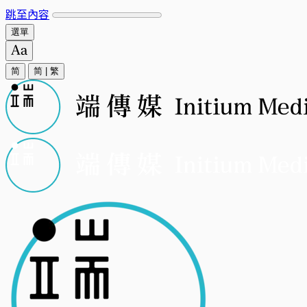
跳至內容
選單
简
简
|
繁