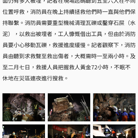
面仍有多人被埋，記者在現場起碼聽到五至六人在不同
位置呼救，消防員在晚上持續拯救他們時一直與他們保
持聯繫。消防員需要重型機械清理瓦礫或鑿穿石屎（水
泥），以救出被埋者，工人慷慨借出工具，但由於消防
員要小心移動瓦礫，救援進度緩慢。記者觀察下，消防
員由聽到求救聲至救出傷者，大概需時一至兩小時。及
至二月七日，救援人員把握救人黃金72小時，不眠不
休地在災區連夜進行搜救。