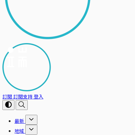
訂閱
訂閱支持
登入
最新
地域