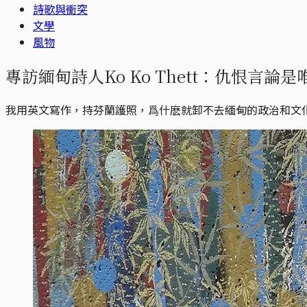
詩歌與衝突
文學
風物
專訪緬甸詩人Ko Ko Thett：仇恨言論
我用英文寫作，持芬蘭護照，爲什麽就卸不去緬甸的政治和文