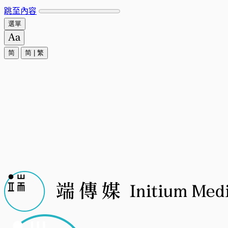
跳至內容
選單
简
简
|
繁