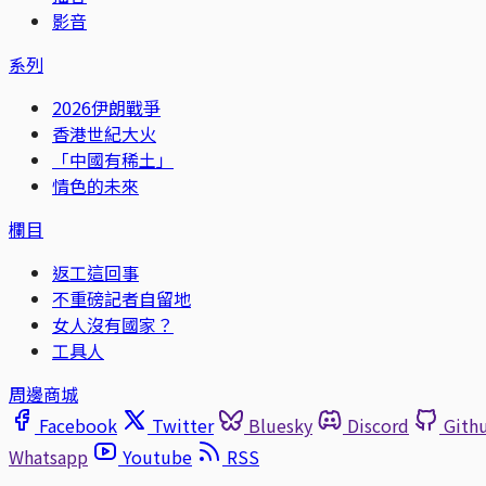
影音
系列
2026伊朗戰爭
香港世紀大火
「中國有稀土」
情色的未來
欄目
返工這回事
不重磅記者自留地
女人沒有國家？
工具人
周邊商城
Facebook
Twitter
Bluesky
Discord
Gith
Whatsapp
Youtube
RSS