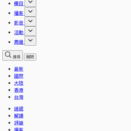
欄目
播客
影音
活動
周邊
搜尋
關閉
最新
國際
大陸
香港
台灣
速遞
解讀
評論
播客