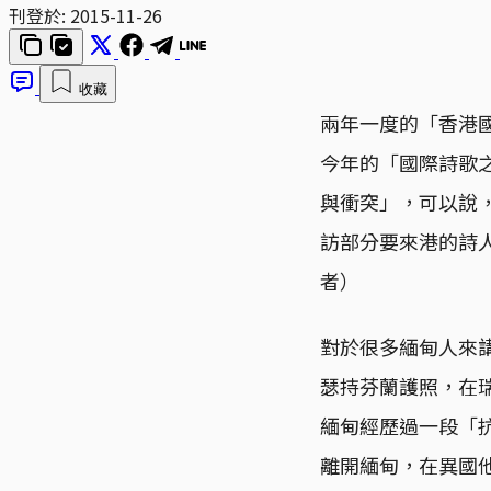
刊登於:
2015-11-26
收藏
兩年一度的「香港國
今年的「國際詩歌之
與衝突」，可以說
訪部分要來港的詩
者）
對於很多緬甸人來講，
瑟持芬蘭護照，在瑞
緬甸經歷過一段「抗
離開緬甸，在異國