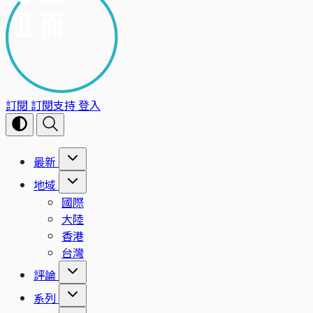
訂閱
訂閱支持
登入
最新
地域
國際
大陸
香港
台灣
評論
系列