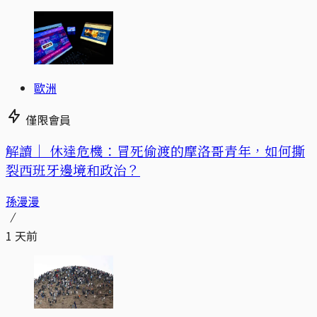
歐洲
僅限會員
解讀｜
休達危機：冒死偷渡的摩洛哥青年，如何撕
裂西班牙邊境和政治？
孫漫漫
1 天前