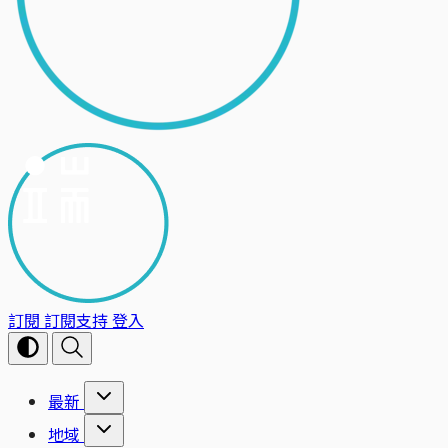
訂閱
訂閱支持
登入
最新
地域