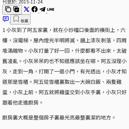
刊登於:
2015-11-24
收藏
1 小灰到了阿五家裏，就在小炒檔口後面的橫街上，六
樓，沒電梯，屋內燈光半明將滅，牆上漆灰剝落，四周
堆滿雜物。小灰打量了好一回，什麼都看不出來，太破
舊凌亂。小灰呆呆的也不知道應該坐在哪。阿五沒理小
灰，走到一角，打開了一道小門，有光透出，小灰才知
道那是雪櫃。阿五從雪櫃裏取出一大碗白飯、兩隻雞
蛋，小灰上前，阿五就將雞蛋交到小灰手裏，小灰只好
跟着他走進廚房。
廚房裏大概是整個房子裏最光亮最整裏潔的地方。