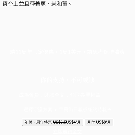
窗台上並且種着蔥、蒜和薑。
端11周年限定優惠，1周1美元，讓思考保持清爽
你的支持，不可或缺
成為會員，閱讀全文，領取專屬權益
選擇守護方案 + 華爾街日報或紐約時報
年付・周年特惠
US$6.5
US$4
/月
月付
US$8
/月
立即解鎖全文