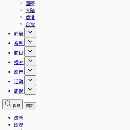
國際
大陸
香港
台灣
評論
系列
欄目
播客
影音
活動
周邊
搜尋
關閉
最新
國際