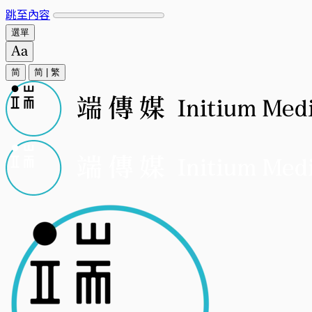
跳至內容
選單
简
简
|
繁