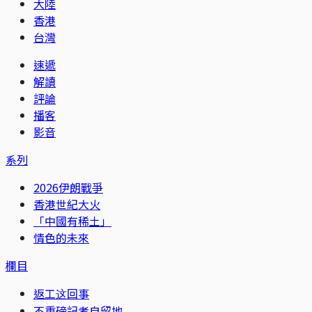
大陸
香港
台灣
速遞
解讀
評論
播客
影音
系列
2026伊朗戰爭
香港世紀大火
「中國有稀土」
情色的未來
欄目
返工这回事
不重磅記者自留地