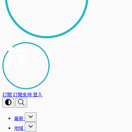
訂閱
訂閱支持
登入
最新
地域