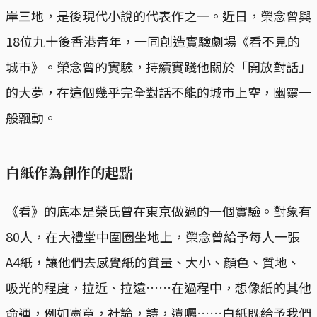
岸三地，是後現代小說的代表作之一。近日，榮念曾與
18位九十後香港青年，一同創造實驗劇場《看不見的
城巿》。榮念曾的實驗，持續實踐他關於「開放對話」
的大夢，在這個幾乎完全對話不能的城巿上空，幽靈一
般飄動。
白紙作為創作的起點
《看》的底本是榮氏曾在東京做過的一個實驗。對象有
80人，在大禮堂中圍圈坐地上，榮念曾給予每人一張
A4紙，讓他們去感覺紙的質量、大小、顏色、質地、
吸光的程度，拉近、拉遠……在過程中，想像紙的其他
命運，例如憲章，社論，詩，遺囑……白紙既給予我們