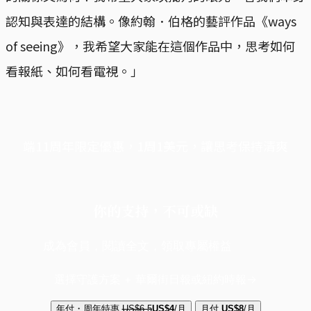
認知與表達的結構。像約翰．伯格的藝評作品《ways
of seeing》，我希望大家能在這個作品中，思考如何
看報紙、如何看電視。」
端11周年限定優惠，1周1美元，讓思考保持清爽
你的支持，不可或缺
成為會員，閱讀全文，領取專屬權益
選擇守護方案 + 華爾街日報或紐約時報
年付・周年特惠
US$6.5
US$4
/月
月付
US$8
/月