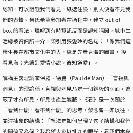
認知，可以阻礙我們看見，紙遮住臉，別人便看不見我
們的表情。榮氏希望參加者在過程中，建立 out of
box 的看法，理解到有時資訊反而是認知隔閡。城巿生
活總被資訊所中介，榮引用張愛玲的名句：「像我們這
樣生長在都市文化中的人，總是先看見海的圖畫， 後
看見海；先讀到愛情小說，後知道愛」。
解構主義理論家保羅．德曼（Paul de Man）「盲視與
洞見」的理論稱，盲視與洞見乃是一個銅板的兩面，遮
蔽了才有所見，所見也產生遮蔽。《看》是一次關於
「看到什麼，看不到什麼」的思考，榮念曾一如以往，
關注抽象的結構：「想法是如何呈現？句子結構和我們
的關係又為何？我希望大家以批判的眼光，看我們本身