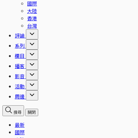
國際
大陸
香港
台灣
評論
系列
欄目
播客
影音
活動
周邊
搜尋
關閉
最新
國際