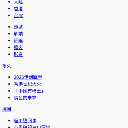
大陸
香港
台灣
速遞
解讀
評論
播客
影音
系列
2026伊朗戰爭
香港世紀大火
「中國有稀土」
情色的未來
欄目
返工這回事
不重磅記者自留地