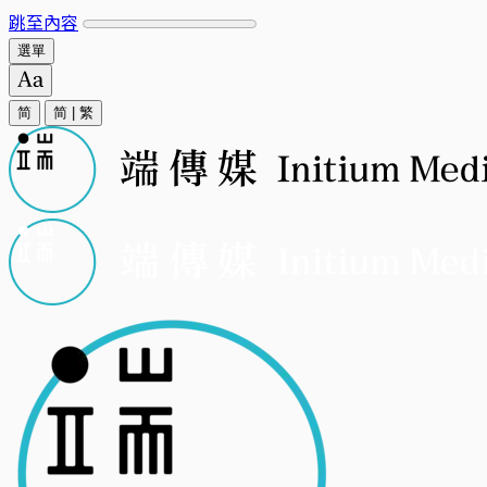
跳至內容
選單
简
简
|
繁