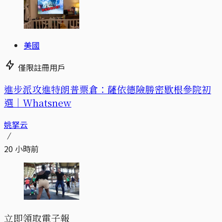
美國
僅限註冊用戶
進步派攻進特朗普票倉：薩依德險勝密歇根參院初
選｜Whatsnew
姚拏云
20 小時前
立即領取電子報