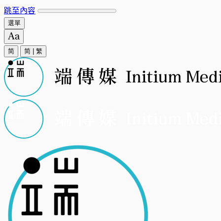
跳至內容
選單
简
简
|
繁