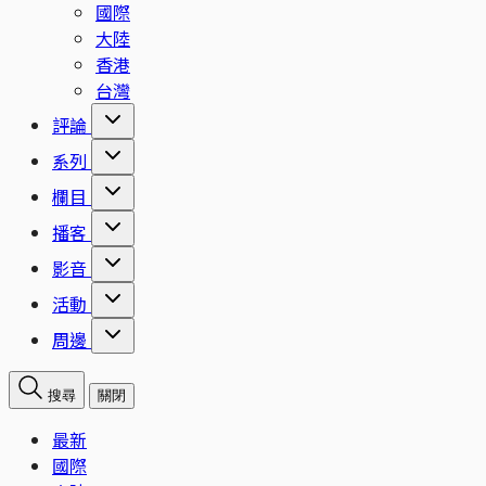
國際
大陸
香港
台灣
評論
系列
欄目
播客
影音
活動
周邊
搜尋
關閉
最新
國際