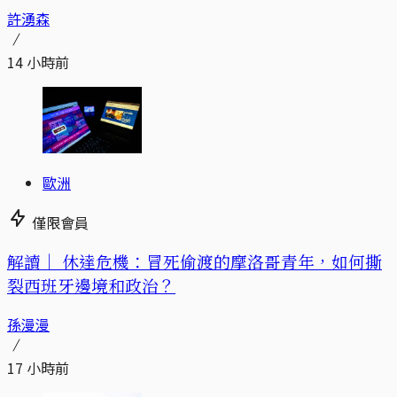
許湧森
14 小時前
歐洲
僅限會員
解讀｜
休達危機：冒死偷渡的摩洛哥青年，如何撕
裂西班牙邊境和政治？
孫漫漫
17 小時前