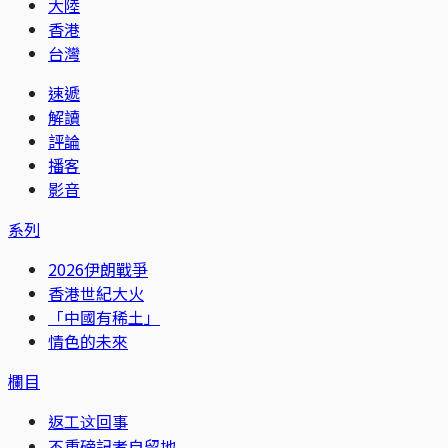
大陸
香港
台灣
速遞
解讀
評論
播客
影音
系列
2026伊朗戰爭
香港世紀大火
「中國有稀土」
情色的未來
欄目
返工这回事
不重磅記者自留地