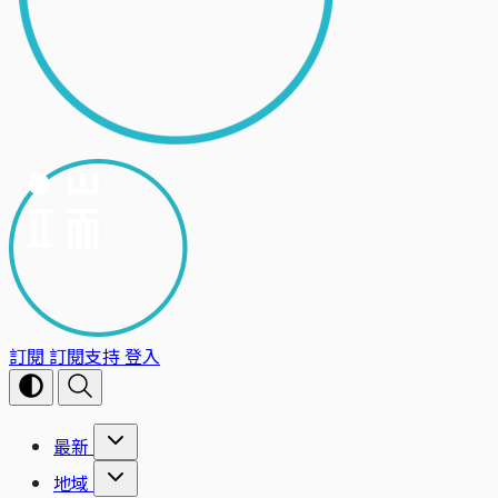
訂閱
訂閱支持
登入
最新
地域