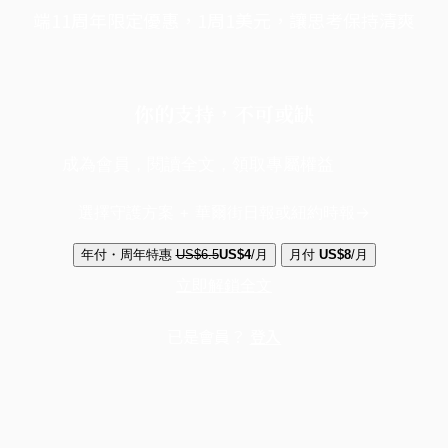
端11周年限定優惠，1周1美元，讓思考保持清爽
你的支持，不可或缺
成為會員，閱讀全文，領取專屬權益
選擇守護方案 + 華爾街日報或紐約時報
年付・周年特惠
US$6.5
US$4
/月
月付
US$8
/月
立即解鎖全文
已是會員？
登入