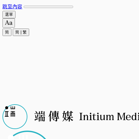
跳至內容
選單
简
简
|
繁