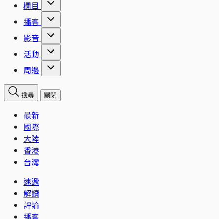
欄目
播客
影音
活動
周邊
搜尋
關閉
最新
國際
大陸
香港
台灣
速遞
解讀
評論
播客