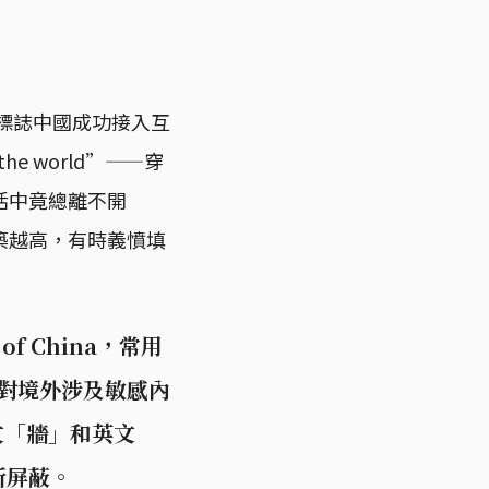
，標誌中國成功接入互
n the world”——穿
活中竟總離不開
築越高，有時義憤填
of China，常用
方對境外涉及敏感內
文「牆」和英文
所屏蔽。