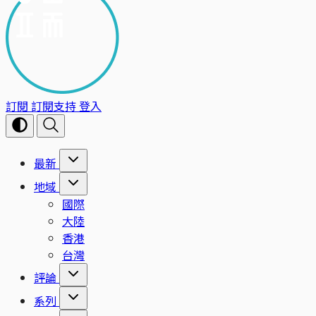
訂閱
訂閱支持
登入
最新
地域
國際
大陸
香港
台灣
評論
系列