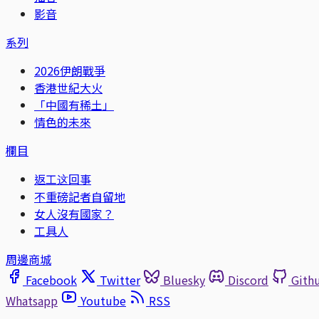
影音
系列
2026伊朗戰爭
香港世紀大火
「中國有稀土」
情色的未來
欄目
返工这回事
不重磅記者自留地
女人沒有國家？
工具人
周邊商城
Facebook
Twitter
Bluesky
Discord
Gith
Whatsapp
Youtube
RSS