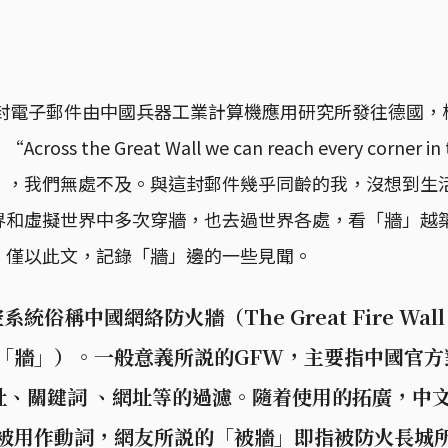
一封電子郵件由中國兵器工業計算機應用研究所發往德國
s the Great Wall we can reach every corner i
），我們無處不及。與這封郵件幾乎同齡的我，沒想到生
界和虛擬世界中多次穿牆，也去過世界各處，看「牆」越
。僅以此文，記錄「牆」邊的一些見聞。
俗稱中國網絡防火牆（The Great Fire Wall 
「牆」）。一般意義所説的GFW，主要指中國官
址、關鍵詞 、網址等的過濾。隨着使用的拓廣，中
也被用作動詞，網友所説的「被牆」即指被防火長城