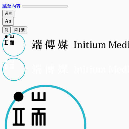
跳至內容
選單
简
简
|
繁