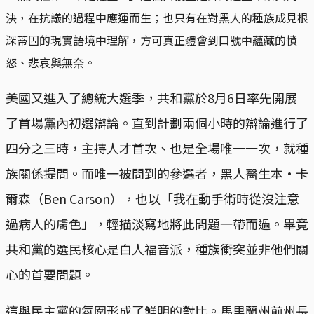
決，在抗議的過程中應運而生；也只有在對黑人的種族成見根
深蒂固的現實語境中理解，方可真正體會到口號中蘊藏的憤
怒、悲哀與無奈。
美國又進入了總統大選季，共和黨於8月6日率先開展
了首場黨內初選辯論。直到計劃兩個小時的辯論進行了
四分之三時，主持人才首次、也是全場唯一一次，就種
族關係提問。而唯一被問到的參選者，黑人醫生本·卡
爾森（Ben Carson），也以「我在動手術時從沒注意
過病人的膚色」，輕描淡寫地將此問題一帶而過。畢竟
共和黨的選民核心是白人福音派，種族衝突並非他們關
心的首要問題。
這與民主黨的氛圍形成了鮮明的對比。馬里蘭州前州長