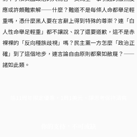
應或許頗難索解——什麼？難道不是每條人命都舉足輕
重嗎，憑什麼黑人要在言辭上得到特殊的尊崇？連「白
人性命舉足輕重」都不讓說、說了還要道歉，這不是赤
裸裸的「反向種族歧視」嗎？民主黨一方怎麼「政治正
確」到了這個地步，連言論自由原則都棄如敝屣？——
諸如此類。
端11周年限定優惠，1周1美元，讓思考保持清爽
你的支持，不可或缺