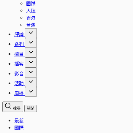
國際
大陸
香港
台灣
評論
系列
欄目
播客
影音
活動
周邊
搜尋
關閉
最新
國際