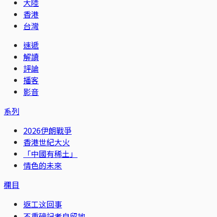
大陸
香港
台灣
速遞
解讀
評論
播客
影音
系列
2026伊朗戰爭
香港世紀大火
「中國有稀土」
情色的未來
欄目
返工这回事
不重磅記者自留地