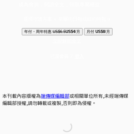
成為會員，閱讀全文，領取專屬權益
選擇守護方案 + 華爾街日報或紐約時報
年付・周年特惠
US$6.5
US$4
/月
月付
US$8
/月
立即解鎖全文
已是會員？
登入
本刊載內容版權為
端傳媒編輯部
或相關單位所有,未經端傳媒
編輯部授權,請勿轉載或複製,否則即為侵權。