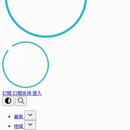
訂閱
訂閱支持
登入
最新
地域