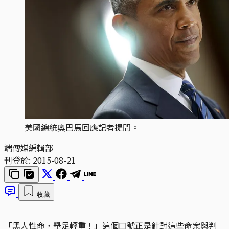
美國總統奧巴馬回應記者提問。
端傳媒編輯部
刊登於:
2015-08-21
收藏
「黑人性命，舉足輕重！」這個口號正是針對這些命案與判