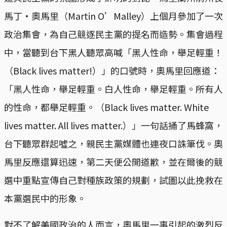
馬丁·奧馬里（Martin O’Malley）上個月參加了一次
政治集會，為自己競逐民主黨的提名而造勢。集會過程
中，當聽到台下黑人聽眾高喊「黑人性命，舉足輕重！
（Black lives matter!）」的口號時，奧馬里回應道：
「黑人性命，舉足輕重。白人性命，舉足輕重。所有人
的性命，都舉足輕重。（Black lives matter. White
lives matter. All lives matter.）」一句話捅了馬蜂窩，
台下聽眾群起噓之，親民主黨媒體也連夜口誅筆伐。奧
馬里反應還算迅速，第二天便公開道歉，並在爾後的競
選中重點宣傳自己對種族政策的規劃，試圖以此挽救在
本黨選民中的形象。
對不了解美國政治的人而言，奧馬里一事引起的激烈反