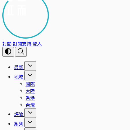
訂閱
訂閱支持
登入
最新
地域
國際
大陸
香港
台灣
評論
系列