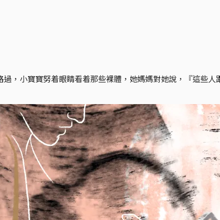
路過，小寶寶努着眼睛看着那些裸體，她媽媽對她說，『這些人