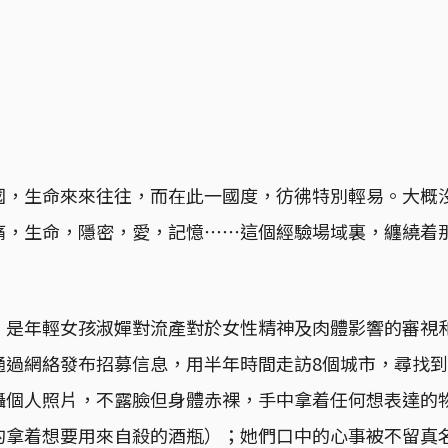
國，生命來來往往，而在此一國度，彷彿特別輕易。大概
痛，生命，隱密，愛，記憶⋯⋯這個經驗場域裏，纏繞着
，是年輕女孩淑嬋對流產對於女性精神及肉體影響的審視
過網絡發布招募信息，用半年時間走訪8個城市，尋找到 
攝個人照片，不露臉但身體赤裸，手中拿着任何想表達的
的拿着想要用來自殺的酒瓶）；她們口中的心事被不留真