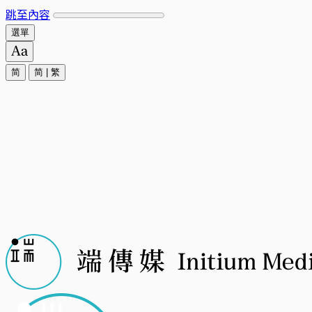
跳至內容
選單
简
简
|
繁