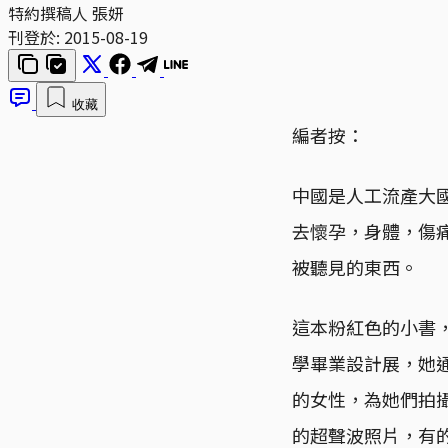
特約撰稿人 張妍
刊登於:
2015-08-19
收藏
編者按：
中國是人工流產大
去懷孕，身體，傷
被聽見的東西。
這本粉紅色的小書
學畢業設計展，她通
的女性，為她們拍
的超聲波照片，有