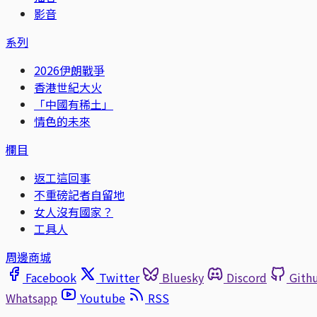
影音
系列
2026伊朗戰爭
香港世紀大火
「中國有稀土」
情色的未來
欄目
返工這回事
不重磅記者自留地
女人沒有國家？
工具人
周邊商城
Facebook
Twitter
Bluesky
Discord
Gith
Whatsapp
Youtube
RSS