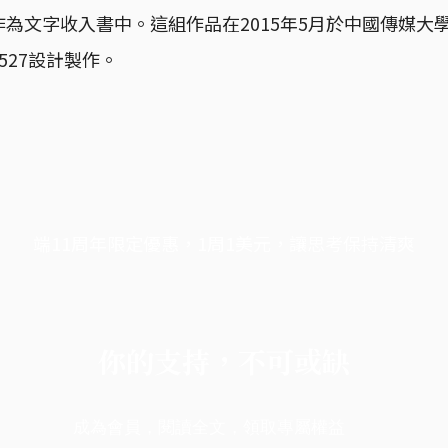
為文字收入書中。這組作品在2015年5月於中國傳媒大
527設計製作。
端11周年限定優惠，1周1美元，讓思考保持清爽
你的支持，不可或缺
成為會員，閱讀全文，領取專屬權益