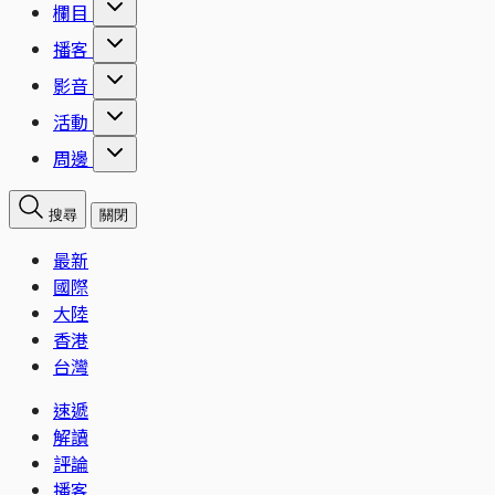
欄目
播客
影音
活動
周邊
搜尋
關閉
最新
國際
大陸
香港
台灣
速遞
解讀
評論
播客