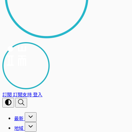
訂閱
訂閱支持
登入
最新
地域