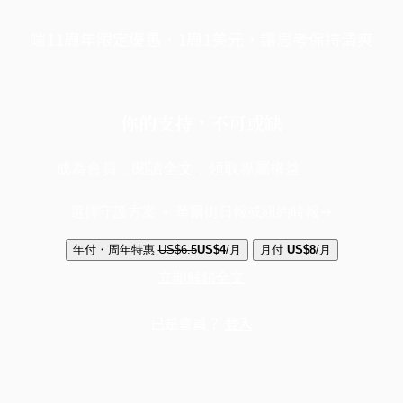
端11周年限定優惠，1周1美元，讓思考保持清爽
你的支持，不可或缺
成為會員，閱讀全文，領取專屬權益
選擇守護方案 + 華爾街日報或紐約時報
年付・周年特惠
US$6.5
US$4
/月
月付
US$8
/月
立即解鎖全文
已是會員？
登入