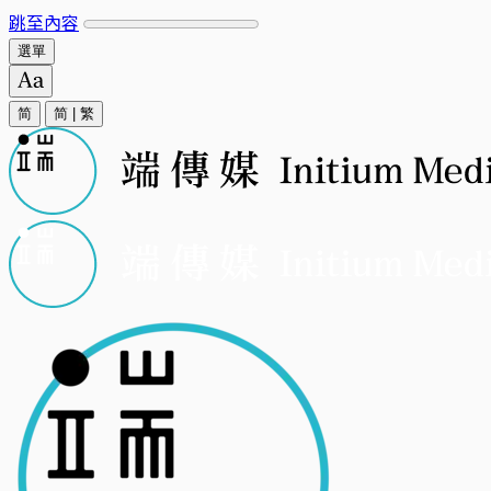
跳至內容
選單
简
简
|
繁