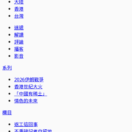
大陸
香港
台灣
速遞
解讀
評論
播客
影音
系列
2026伊朗戰爭
香港世紀大火
「中國有稀土」
情色的未來
欄目
返工這回事
不重磅記者自留地