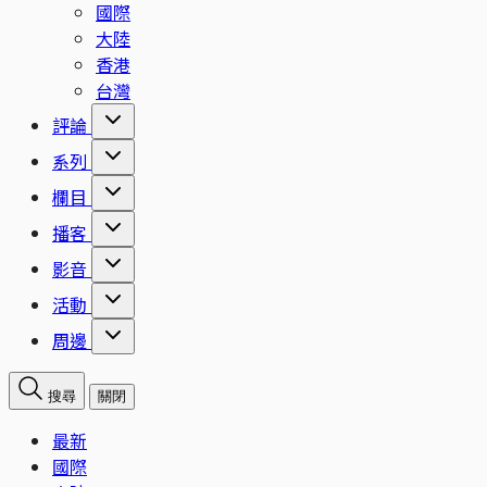
國際
大陸
香港
台灣
評論
系列
欄目
播客
影音
活動
周邊
搜尋
關閉
最新
國際