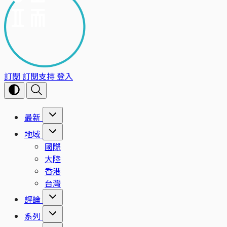
訂閱
訂閱支持
登入
最新
地域
國際
大陸
香港
台灣
評論
系列