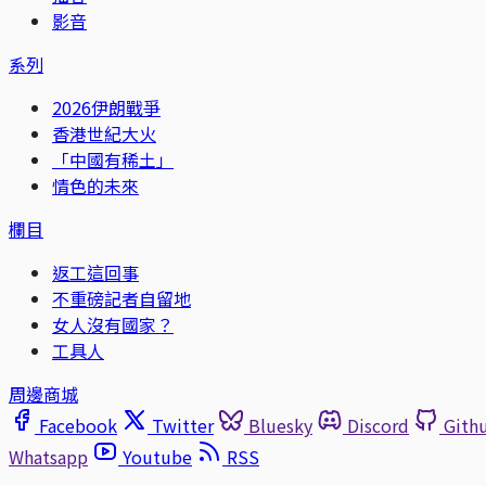
影音
系列
2026伊朗戰爭
香港世紀大火
「中國有稀土」
情色的未來
欄目
返工這回事
不重磅記者自留地
女人沒有國家？
工具人
周邊商城
Facebook
Twitter
Bluesky
Discord
Gith
Whatsapp
Youtube
RSS