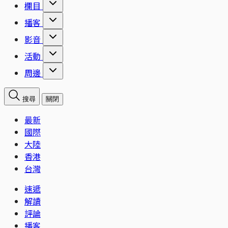
欄目
播客
影音
活動
周邊
搜尋
關閉
最新
國際
大陸
香港
台灣
速遞
解讀
評論
播客