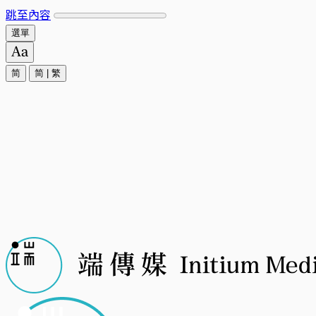
跳至內容
選單
简
简
|
繁