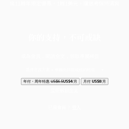
端11周年限定優惠，1周1美元，讓思考保持清爽
你的支持，不可或缺
成為會員，閱讀全文，領取專屬權益
選擇守護方案 + 華爾街日報或紐約時報
年付・周年特惠
US$6.5
US$4
/月
月付
US$8
/月
立即解鎖全文
已是會員？
登入