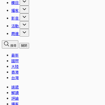
欄目
播客
影音
活動
周邊
搜尋
關閉
最新
國際
大陸
香港
台灣
速遞
解讀
評論
播客