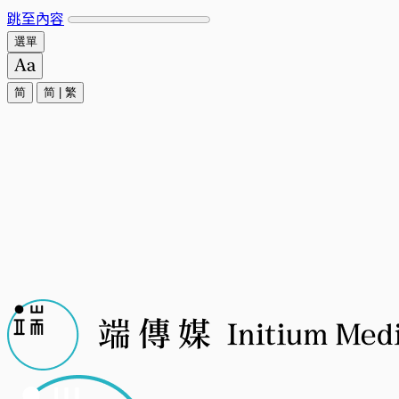
跳至內容
選單
简
简
|
繁