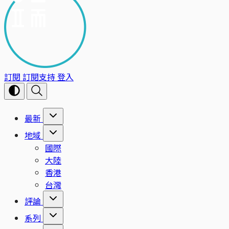
訂閱
訂閱支持
登入
最新
地域
國際
大陸
香港
台灣
評論
系列