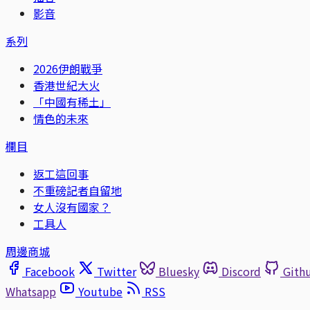
影音
系列
2026伊朗戰爭
香港世紀大火
「中國有稀土」
情色的未來
欄目
返工這回事
不重磅記者自留地
女人沒有國家？
工具人
周邊商城
Facebook
Twitter
Bluesky
Discord
Gith
Whatsapp
Youtube
RSS