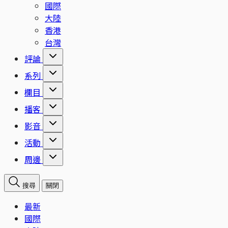
國際
大陸
香港
台灣
評論
系列
欄目
播客
影音
活動
周邊
搜尋
關閉
最新
國際