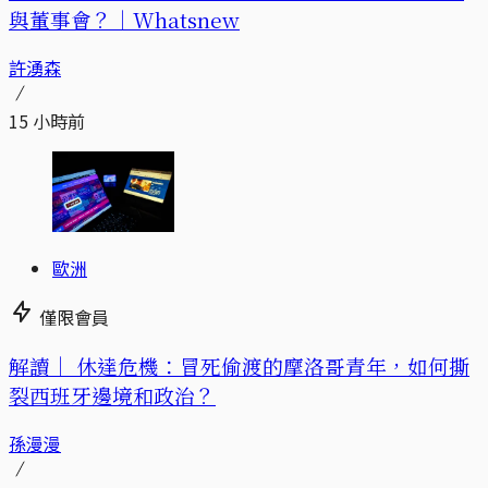
與董事會？｜Whatsnew
許湧森
15 小時前
歐洲
僅限會員
解讀｜
休達危機：冒死偷渡的摩洛哥青年，如何撕
裂西班牙邊境和政治？
孫漫漫