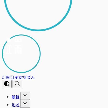
訂閱
訂閱支持
登入
最新
地域