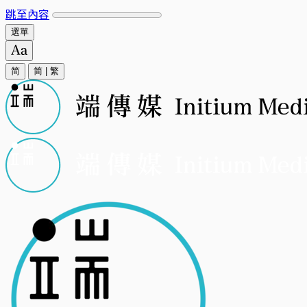
跳至內容
選單
简
简
|
繁