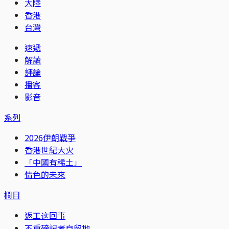
大陸
香港
台灣
速遞
解讀
評論
播客
影音
系列
2026伊朗戰爭
香港世紀大火
「中國有稀土」
情色的未來
欄目
返工这回事
不重磅記者自留地