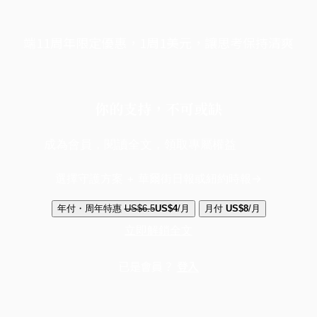
端11周年限定優惠，1周1美元，讓思考保持清爽
你的支持，不可或缺
成為會員，閱讀全文，領取專屬權益
選擇守護方案 + 華爾街日報或紐約時報
年付・周年特惠
US$6.5
US$4
/月
月付
US$8
/月
立即解鎖全文
已是會員？
登入