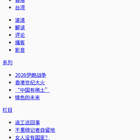
台湾
速递
解读
评论
播客
影音
系列
2026伊朗战争
香港世纪大火
“中国有稀土”
情色的未来
栏目
返工这回事
不重磅记者自留地
女人没有国家？