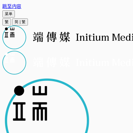
跳至内容
菜单
繁
简
|
繁