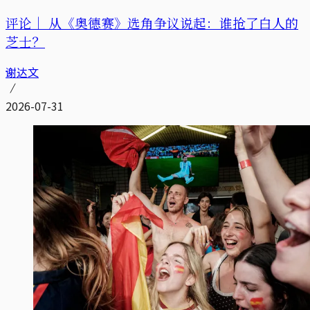
评论｜
从《奥德赛》选角争议说起：谁抢了白人的
芝士？
谢达文
2026-07-31