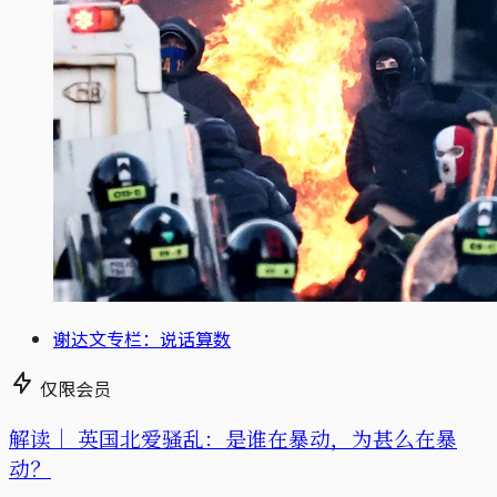
谢达文专栏：说话算数
仅限会员
解读｜
英国北爱骚乱：是谁在暴动，为甚么在暴
动？