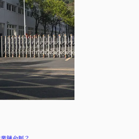
產業鏈命脈？