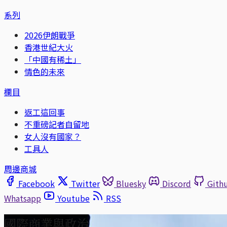
系列
2026伊朗戰爭
香港世紀大火
「中國有稀土」
情色的未來
欄目
返工這回事
不重磅記者自留地
女人沒有國家？
工具人
周邊商城
Facebook
Twitter
Bluesky
Discord
Gith
Whatsapp
Youtube
RSS
國際商業與政治