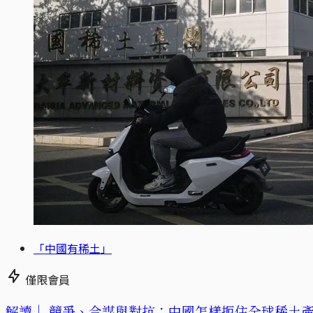
「中國有稀土」
僅限會員
解讀｜
競爭、合謀與對抗：中國怎樣扼住全球稀土