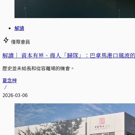
解讀
僅限會員
解讀｜
資本有界、商人「歸隊」：巴拿馬港口風波
歷史並未給長和從容離場的機會。
夏念梓
2026-03-06