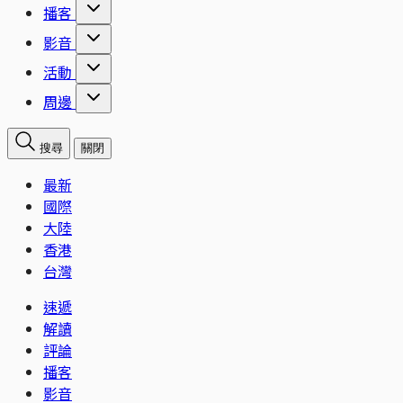
播客
影音
活動
周邊
搜尋
關閉
最新
國際
大陸
香港
台灣
速遞
解讀
評論
播客
影音