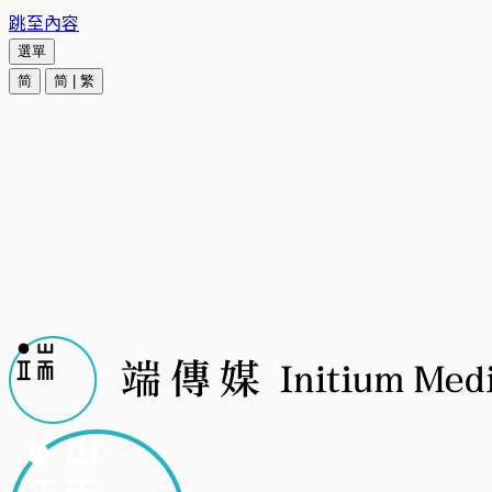
跳至內容
選單
简
简
|
繁