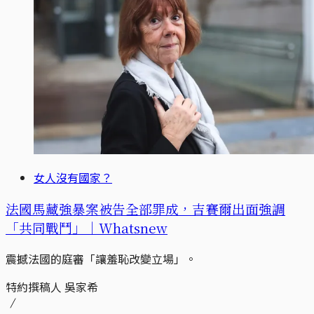
女人沒有國家？
法國馬藏強暴案被告全部罪成，吉賽爾出面強調
「共同戰鬥」｜Whatsnew
震撼法國的庭審「讓羞恥改變立場」。
特約撰稿人 吳家希