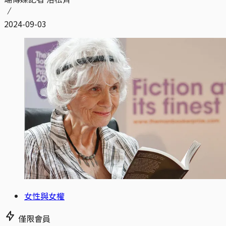
2024-09-03
女性與女權
僅限會員