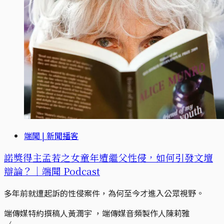
端聞 | 新聞播客
諾獎得主孟若之女童年遭繼父性侵，如何引發文壇
辯論？｜端聞 Podcast
多年前就遭起訴的性侵案件，為何至今才進入公眾視野。
端傳媒特約撰稿人黃潤宇 ，端傳媒音頻製作人陳莉雅