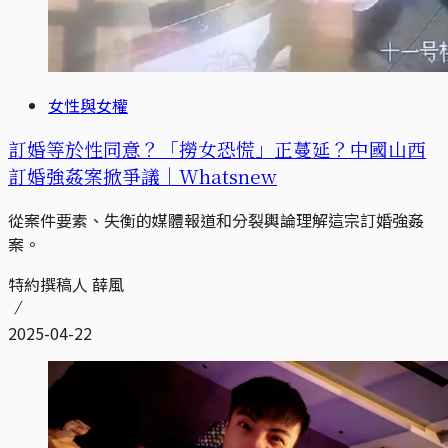
女性與女權
訂婚等於性同意？「撈女恐慌」正蔓延？中國山西
訂婚強姦案掀爭議｜Whatsnew
從案件要素、失衡的媒體報道和分裂輿論理解這宗訂婚強姦
案。
特約撰稿人 薛風
2025-04-22