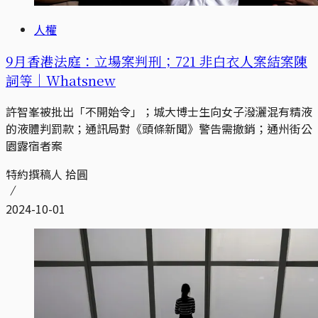
人權
9月香港法庭：立場案判刑；721 非白衣人案結案陳
詞等｜Whatsnew
許智峯被批出「不開始令」；城大博士生向女子潑灑混有精液
的液體判罰款；通訊局對《頭條新聞》警告需撤銷；通州街公
園露宿者案
特約撰稿人 拾圓
2024-10-01