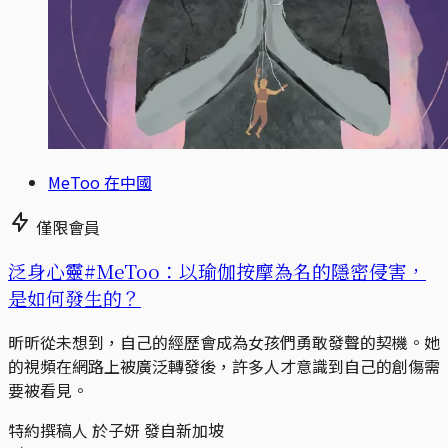
MeToo 在中國
僅限會員
泛身心靈#MeToo：以瑜伽按摩為名的隱密侵害，
是如何發生的？
昕昕從未想到，自己的經歷會成為女孩們勇敢發聲的契機。她
的視頻在網路上被廣泛轉發後，許多人才意識到自己的創傷需
要被看見。
特約撰稿人 於子妍 發自新加坡