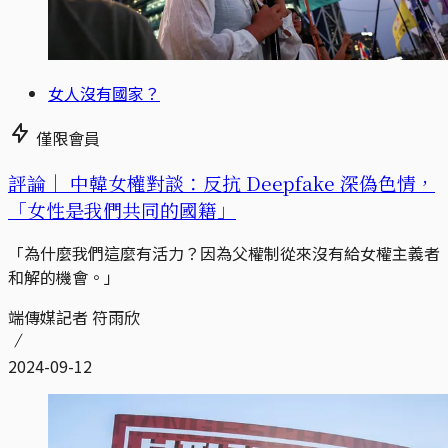
女人沒有國家？
僅限會員
評論｜
中韓女權對談：反抗 Deepfake 深偽色情，
「女性是我們共同的國籍」
「為什麼我們這麼有活力？因為父權制從來沒有給女權主義者
和解的機會。」
端傳媒記者 符雨欣
2024-09-12