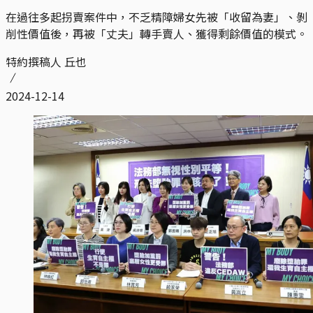
在過往多起拐賣案件中，不乏精障婦女先被「收留為妻」、剝
削性價值後，再被「丈夫」轉手賣人、獲得剩餘價值的模式。
特約撰稿人 丘也
2024-12-14