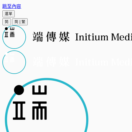
跳至內容
選單
简
简
|
繁