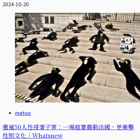
2024-10-20
metoo
邀逾50人性侵妻子案：一場庭審震動法國，更衝擊
性別文化｜Whatsnew