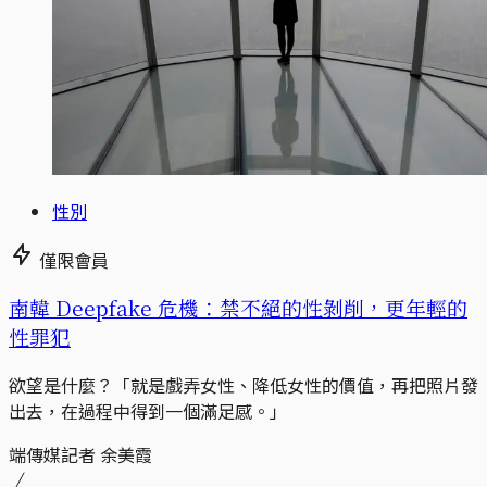
性別
僅限會員
南韓 Deepfake 危機：禁不絕的性剝削，更年輕的
性罪犯
欲望是什麼？「就是戲弄女性、降低女性的價值，再把照片發
出去，在過程中得到一個滿足感。」
端傳媒記者 余美霞