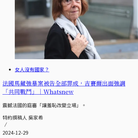
女人沒有國家？
法國馬藏強暴案被告全部罪成，吉賽爾出面強調
「共同戰鬥」｜Whatsnew
震撼法國的庭審「讓羞恥改變立場」。
特約撰稿人 吳家希
2024-12-29