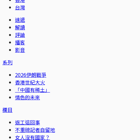
台灣
速遞
解讀
評論
播客
影音
系列
2026伊朗戰爭
香港世紀大火
「中國有稀土」
情色的未來
欄目
返工這回事
不重磅記者自留地
女人沒有國家？