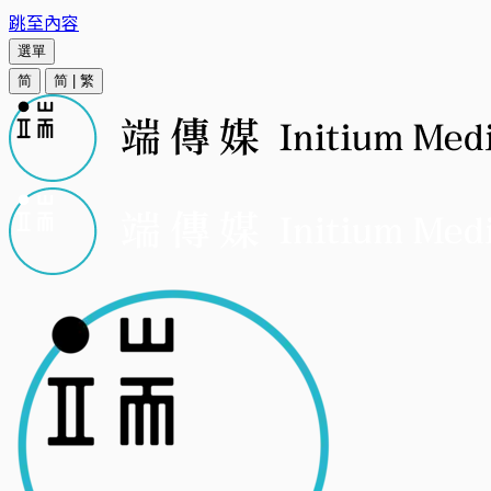
跳至內容
選單
简
简
|
繁