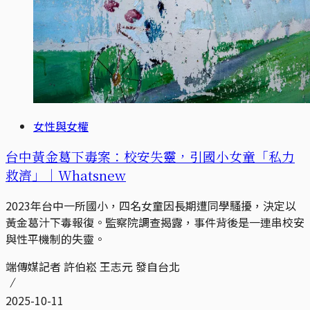
女性與女權
台中黃金葛下毒案：校安失靈，引國小女童「私力
救濟」｜Whatsnew
2023年台中一所國小，四名女童因長期遭同學騷擾，決定以
黃金葛汁下毒報復。監察院調查揭露，事件背後是一連串校安
與性平機制的失靈。
端傳媒記者 許伯崧 王志元 發自台北
2025-10-11