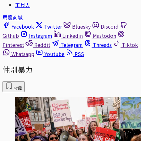
工具人
周邊商城
Facebook
Twitter
Bluesky
Discord
Github
Instagram
Linkedin
Mastodon
Pinterest
Reddit
Telegram
Threads
Tiktok
Whatsapp
Youtube
RSS
性別暴力
收藏