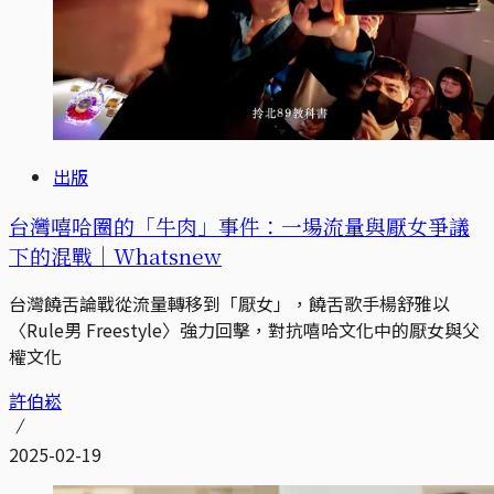
出版
台灣嘻哈圈的「牛肉」事件：一場流量與厭女爭議
下的混戰｜Whatsnew
台灣饒舌論戰從流量轉移到「厭女」，饒舌歌手楊舒雅以
〈Rule男 Freestyle〉強力回擊，對抗嘻哈文化中的厭女與父
權文化
許伯崧
2025-02-19