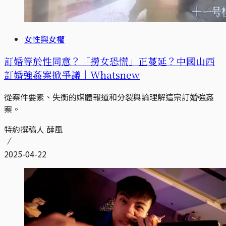
女性與女權
訂婚等於性同意？「撈女恐慌」正蔓延？中國山西
訂婚強姦案掀爭議｜Whatsnew
從案件要素、失衡的媒體報道和分裂輿論理解這宗訂婚強姦
案。
特約撰稿人 薛風
2025-04-22