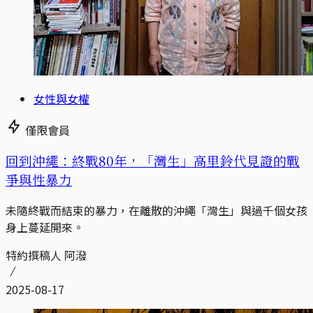
女性與女權
僅限會員
回到沖繩：終戰80年，「灣生」高里鈴代見證的戰
爭與性暴力
未隨終戰而結束的暴力，在離散的沖繩「灣生」與過千個女孩
身上蔓延開來。
特約撰稿人 阿潑
2025-08-17