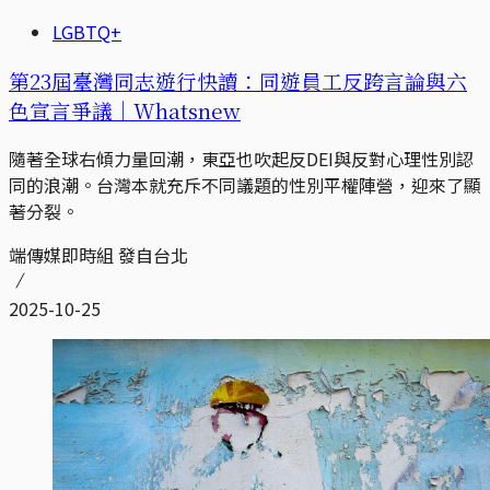
LGBTQ+
第23屆臺灣同志遊行快讀：同遊員工反跨言論與六
色宣言爭議｜Whatsnew
隨著全球右傾力量回潮，東亞也吹起反DEI與反對心理性別認
同的浪潮。台灣本就充斥不同議題的性別平權陣營，迎來了顯
著分裂。
端傳媒即時組 發自台北
2025-10-25