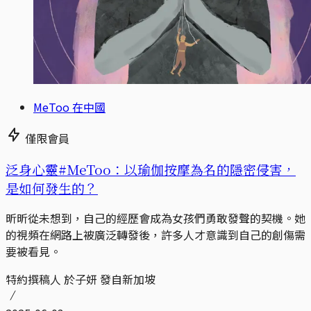
MeToo 在中國
僅限會員
泛身心靈#MeToo：以瑜伽按摩為名的隱密侵害，
是如何發生的？
昕昕從未想到，自己的經歷會成為女孩們勇敢發聲的契機。她
的視頻在網路上被廣泛轉發後，許多人才意識到自己的創傷需
要被看見。
特約撰稿人 於子妍 發自新加坡