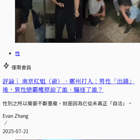
性
僅限會員
評論｜
南京紅姐（爺）、鄭州打人：男性「出錯」
後，異性戀霸權原諒了誰、驅逐了誰？
性別之所以需要不斷重複，就是因為它從未真正「自洽」。
Evan Zhang
2025-07-21