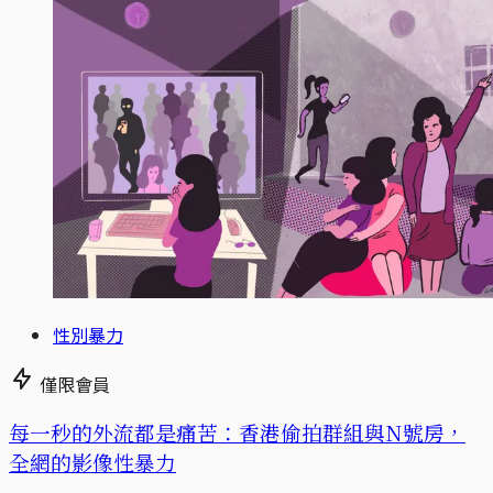
性別暴力
僅限會員
每一秒的外流都是痛苦：香港偷拍群組與N號房，
全網的影像性暴力