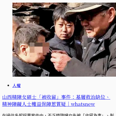
人權
山西精障女碩士「被收留」事件：基層救治缺位、
精神障礙人士權益保障惹質疑｜whatsnew
在過往多起拐賣案件中，不乏精障婦女先被「收留為妻」、剝