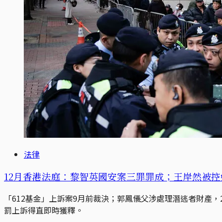
法律
12月香港法庭：黎智英國安案三罪罪成；王岸然被
「612基金」上訴案9月前裁決；郭鳳儀父涉處理潛逃者財產
罰上訴得直即時獲釋。