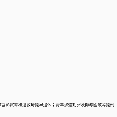
庭法官彭寶琴和潘敏琦提早退休；青年涉煽動罪及侮辱國歌等提刑