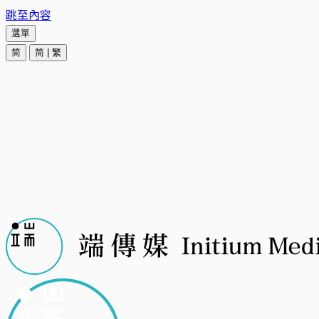
跳至內容
選單
简
简
|
繁