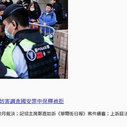
控妨害調查國安罪申保釋被拒
，2月裁決；記協主席鄭嘉如訴《華爾街日報》案件續審；上訴