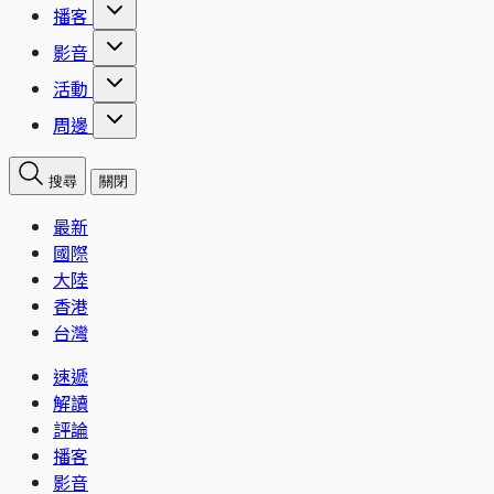
播客
影音
活動
周邊
搜尋
關閉
最新
國際
大陸
香港
台灣
速遞
解讀
評論
播客
影音