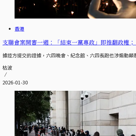
香港
支聯會案開審一週：「結束一黨專政」即推翻政權；「
據控方提交的證據，六四晚會、紀念館、六四長跑也涉煽動顛
枯波
2026-01-30