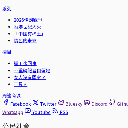
系列
2026伊朗戰爭
香港世紀大火
「中國有稀土」
情色的未來
欄目
返工这回事
不重磅記者自留地
女人沒有國家？
工具人
周邊商城
Facebook
Twitter
Bluesky
Discord
Gith
Whatsapp
Youtube
RSS
公民社會