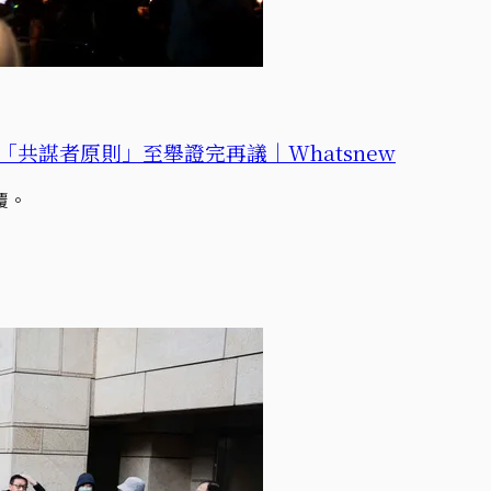
共謀者原則」至舉證完再議｜Whatsnew
覆。