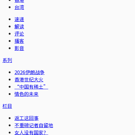
台湾
速递
解读
评论
播客
影音
系列
2026伊朗战争
香港世纪大火
“中国有稀土”
情色的未来
栏目
返工这回事
不重磅记者自留地
女人没有国家？