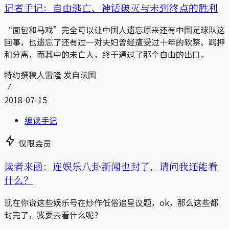
记者手记：自由逃亡、神话破灭与未到终点的胜利
“面包和马戏”完全可以让中国人遗忘原来还有中国足球队这
回事，也遗忘了还有过一对夫妇曾经遭受过十年的软禁、羁押
和分离，而其中的未亡人，终于通过了那个自由的出口。
特约撰稿人雷隆 发自法国
2018-07-15
编读手记
仅限会员
读者来函：连娱乐八卦新闻也封了，请问我还能看
什么？
现在你说这些娱乐号在炒作低俗追星议题，ok，那么这些都
封完了，我要去看什么呢？