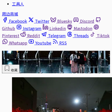
工具人
周边商城
Facebook
Twitter
Bluesky
Discord
Github
Instagram
Linkedin
Mastodon
Pinterest
Reddit
Telegram
Threads
Tiktok
Whatsapp
Youtube
RSS
编读手记
收藏