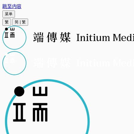
跳至内容
菜单
繁
简
|
繁