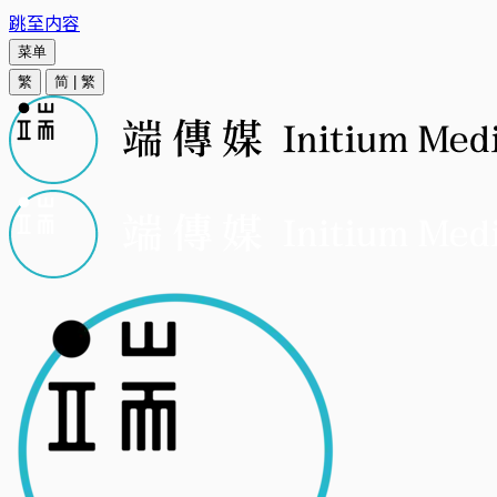
跳至内容
菜单
繁
简
|
繁