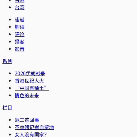
台湾
速递
解读
评论
播客
影音
系列
2026伊朗战争
香港世纪大火
“中国有稀土”
情色的未来
栏目
返工这回事
不重磅记者自留地
女人没有国家？