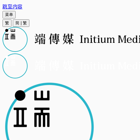
跳至内容
菜单
繁
简
|
繁