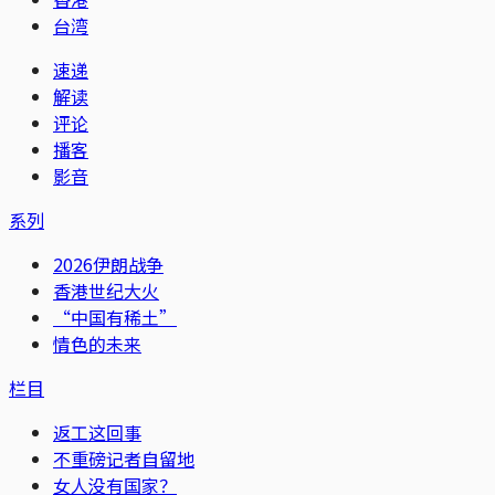
台湾
速递
解读
评论
播客
影音
系列
2026伊朗战争
香港世纪大火
“中国有稀土”
情色的未来
栏目
返工这回事
不重磅记者自留地
女人没有国家？