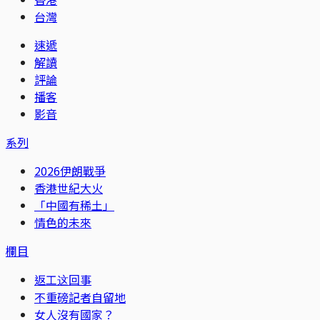
台灣
速遞
解讀
評論
播客
影音
系列
2026伊朗戰爭
香港世紀大火
「中國有稀土」
情色的未來
欄目
返工这回事
不重磅記者自留地
女人沒有國家？