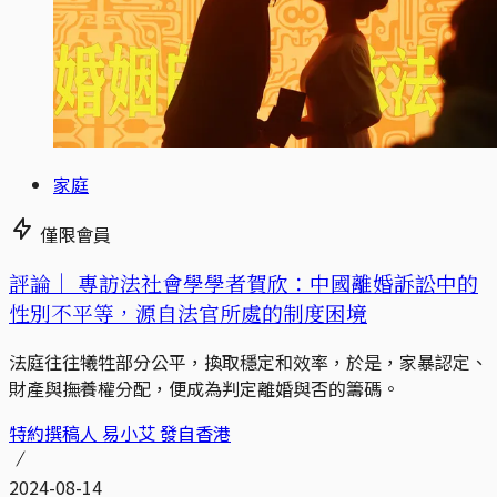
家庭
僅限會員
評論｜
專訪法社會學學者賀欣：中國離婚訴訟中的
性別不平等，源自法官所處的制度困境
法庭往往犧牲部分公平，換取穩定和效率，於是，家暴認定、
財產與撫養權分配，便成為判定離婚與否的籌碼。
特約撰稿人 易小艾 發自香港
2024-08-14