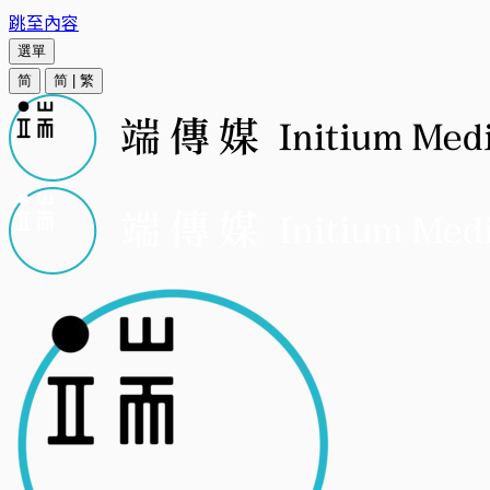
跳至內容
選單
简
简
|
繁