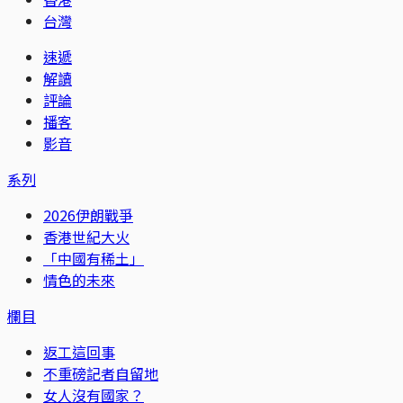
台灣
速遞
解讀
評論
播客
影音
系列
2026伊朗戰爭
香港世紀大火
「中國有稀土」
情色的未來
欄目
返工這回事
不重磅記者自留地
女人沒有國家？