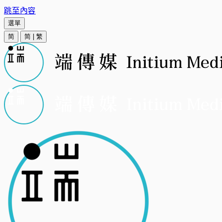
跳至內容
選單
简
简
|
繁