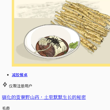
减胶餐桌
仅限注册用户
驯化的贡寮野山药，土里默默生长的秘密
毛奇