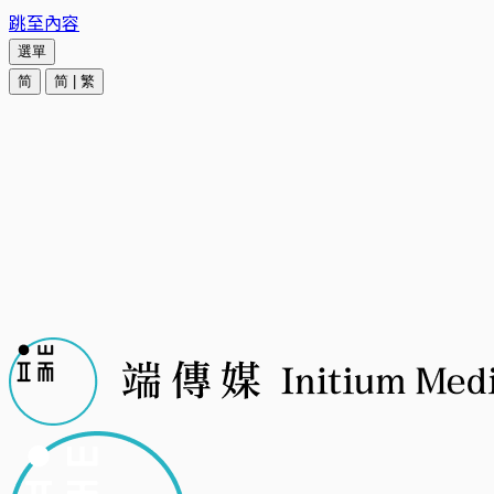
跳至內容
選單
简
简
|
繁