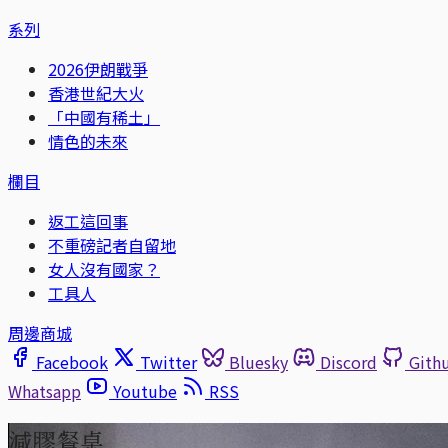
系列
2026伊朗戰爭
香港世紀大火
「中國有稀土」
情色的未來
欄目
返工這回事
不重磅記者自留地
女人沒有國家？
工具人
周邊商城
Facebook
Twitter
Bluesky
Discord
Gith
Whatsapp
Youtube
RSS
減膠餐桌