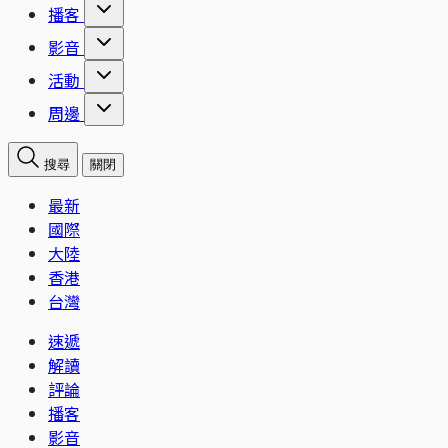
播客
影音
活動
周邊
搜尋
關閉
最新
國際
大陸
香港
台灣
速遞
解讀
評論
播客
影音