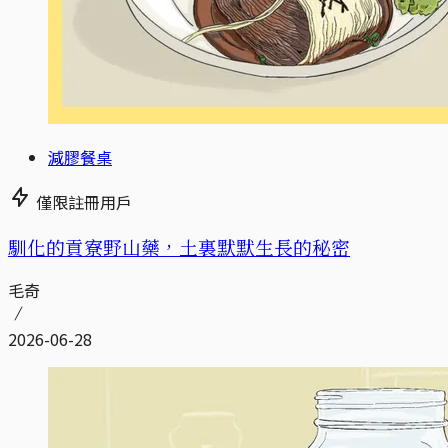
減膠餐桌
僅限註冊用戶
馴化的貢寮野山藥，土裏默默生長的秘密
毛奇
2026-06-28