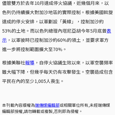
儘管雙方於去年10月達成停火協議，近幾個月來，以
色列仍持續擴大對加沙地區的實際控制。根據美國斡旋
達成的停火安排，以軍劃設「黃線」，控制加沙約
53%的土地。而以色列總理內塔尼亞胡今年5月底曾
表
示
，以軍彼時已控制加沙約60%的領土，並要求軍方
進一步將控制範圍擴大至70%。
根據美聯社
報導
，自停火協議生效以來，以軍空襲頻率
雖大幅下降，但幾乎每天仍有攻擊發生。空襲造成包含
平民在內的至少1,005人喪生。
本刊載內容版權為
端傳媒編輯部
或相關單位所有,未經端傳媒
編輯部授權,請勿轉載或複製,否則即為侵權。