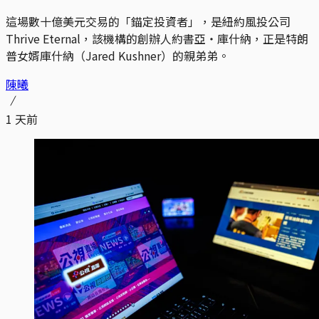
這場數十億美元交易的「錨定投資者」，是紐約風投公司
Thrive Eternal，該機構的創辦人約書亞・庫什納，正是特朗
普女婿庫什納（Jared Kushner）的親弟弟。
陳曦
1 天前