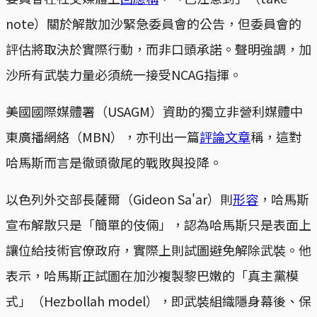
note）關於解散加沙緊急委員會的公告，但委員會的
評估將取決於實際行動，而非口頭承諾。聲明強調，加
沙所有武裝力量必須統一接受NCAG指揮。
美國國際媒體署（USAGM）資助的獨立非營利媒體中
東廣播網絡（MBN），亦刊出一篇
評論文章
稱，這對
哈馬斯而言是徹頭徹尾的戰敗與投降。
以色列外交部長薩爾（Gideon Sa'ar）則
形容
，哈馬斯
宣布解散只是「簡單的伎倆」，認為哈馬斯只是表面上
讓位給技術官僚政府，實際上則試圖避免解除武裝。他
表示，哈馬斯正試圖在加沙複製黎巴嫩的「真主黨模
式」（Hezbollah model），即武裝組織隱身幕後、保