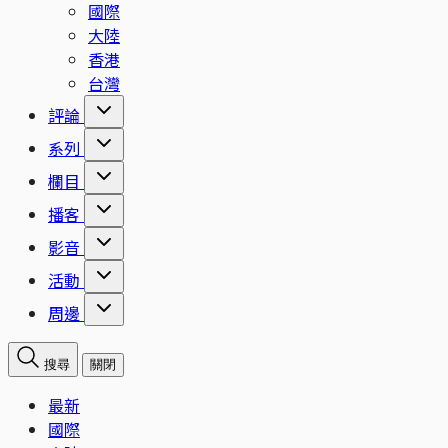
國際
大陸
香港
台灣
評論
系列
欄目
播客
影音
活動
周邊
搜尋
關閉
最新
國際