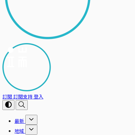
訂閱
訂閱支持
登入
最新
地域