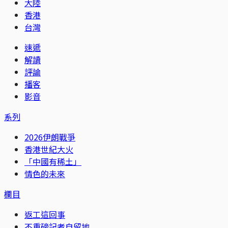
大陸
香港
台灣
速遞
解讀
評論
播客
影音
系列
2026伊朗戰爭
香港世紀大火
「中國有稀土」
情色的未來
欄目
返工這回事
不重磅記者自留地