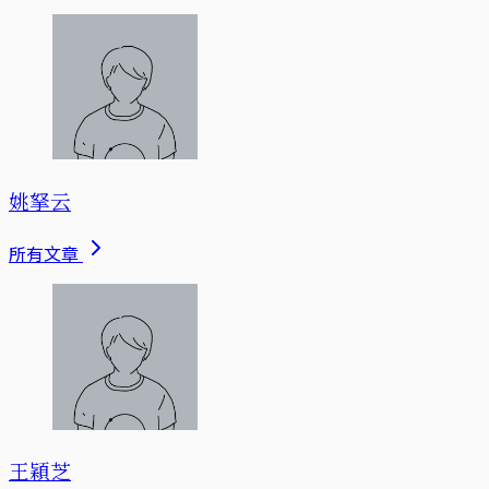
姚拏云
所有文章
王穎芝