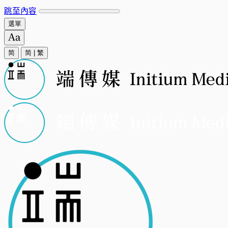
跳至內容
選單
简
简
|
繁