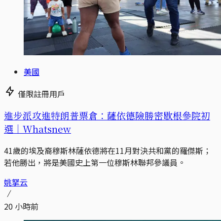
美國
僅限註冊用戶
進步派攻進特朗普票倉：薩依德險勝密歇根參院初
選｜Whatsnew
41歲的埃及裔穆斯林薩依德將在11月對決共和黨的羅傑斯；
若他勝出，將是美國史上第一位穆斯林聯邦參議員。
姚拏云
20 小時前