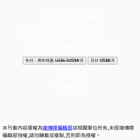
你的支持，不可或缺
成為會員，閱讀全文，領取專屬權益
選擇守護方案 + 華爾街日報或紐約時報
年付・周年特惠
US$6.5
US$4
/月
月付
US$8
/月
立即解鎖全文
已是會員？
登入
本刊載內容版權為
端傳媒編輯部
或相關單位所有,未經端傳媒
編輯部授權,請勿轉載或複製,否則即為侵權。