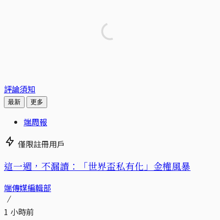
評論須知
最新
更多
端周報
僅限註冊用戶
這一週，不漏讀：「世界盃私有化」金權風暴
端傳媒編輯部
1 小時前