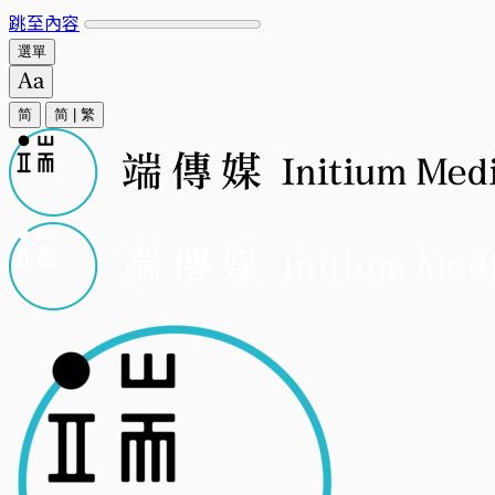
跳至內容
選單
简
简
|
繁