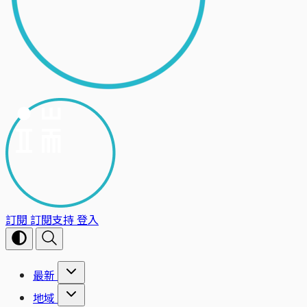
訂閱
訂閱支持
登入
最新
地域