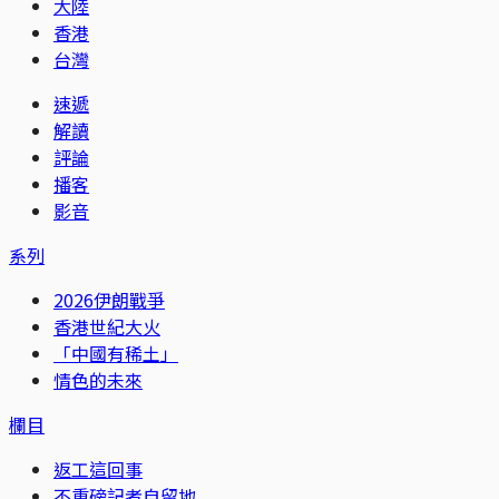
大陸
香港
台灣
速遞
解讀
評論
播客
影音
系列
2026伊朗戰爭
香港世紀大火
「中國有稀土」
情色的未來
欄目
返工這回事
不重磅記者自留地