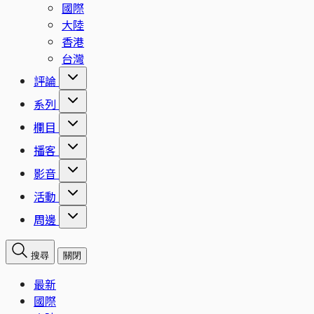
國際
大陸
香港
台灣
評論
系列
欄目
播客
影音
活動
周邊
搜尋
關閉
最新
國際