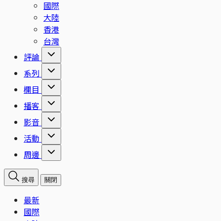
國際
大陸
香港
台灣
評論
系列
欄目
播客
影音
活動
周邊
搜尋
關閉
最新
國際