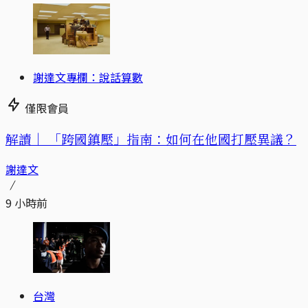
謝達文專欄：說話算數
僅限會員
解讀｜
「跨國鎮壓」指南：如何在他國打壓異議？
謝達文
9 小時前
台灣