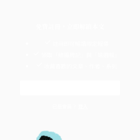
免費註冊，立即解鎖本文
註冊即可暢讀限定報導
領取「總編周記」與「端週報」
收藏喜歡的文章、作者、系列
免費註冊
已是會員？
登入