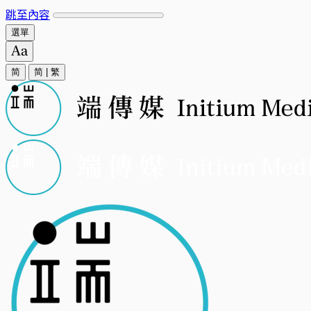
跳至內容
選單
简
简
|
繁