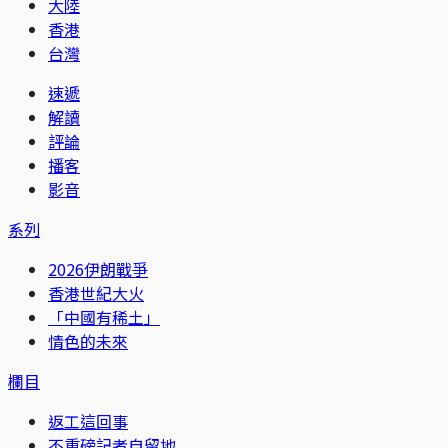
大陸
香港
台灣
速遞
解讀
評論
播客
影音
系列
2026伊朗戰爭
香港世紀大火
「中國有稀土」
情色的未來
欄目
返工這回事
不重磅記者自留地