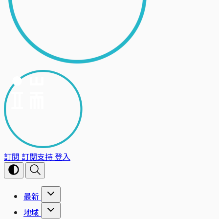
訂閱
訂閱支持
登入
最新
地域