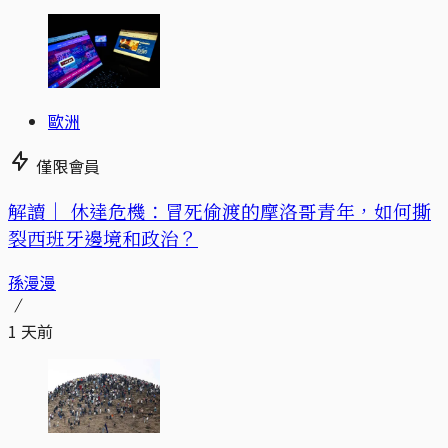
歐洲
僅限會員
解讀｜
休達危機：冒死偷渡的摩洛哥青年，如何撕
裂西班牙邊境和政治？
孫漫漫
1 天前