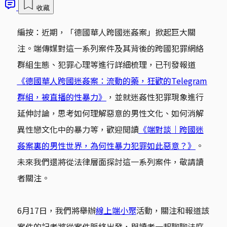
收藏
編按：近期，「德國華人跨國迷姦案」掀起巨大關
注。端傳媒對這一系列案件及其背後的跨國犯罪網絡
群組生態、犯罪心理等進行詳細梳理，已刊發報道
《德國華人跨國迷姦案：流動的藥，狂歡的Telegram
群組，被直播的性暴力》
，並就迷姦性犯罪現象進行
延伸討論，思考如何理解惡意的男性文化、如何消解
異性戀文化中的暴力等，歡迎閲讀
《端對談｜跨國迷
姦案裏的男性世界，為何性暴力犯罪如此惡意？》
。
未來我們還將從法律層面探討這一系列案件，敬請讀
者關注。
6月17日，我們將舉辦
線上端小聚
活動，關注和報道該
案件的記者將從案件脈絡出發，與讀者一起聊聊法庭