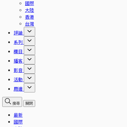
國際
大陸
香港
台灣
評論
系列
欄目
播客
影音
活動
周邊
搜尋
關閉
最新
國際