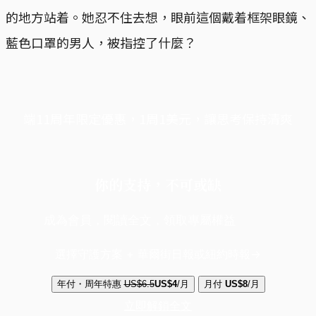
的地方站着。她忍不住去想，眼前這個戴着框架眼鏡、
藍色口罩的男人，被指控了什麼？
端11周年限定優惠，1周1美元，讓思考保持清爽
你的支持，不可或缺
成為會員，閱讀全文，領取專屬權益
選擇守護方案 + 華爾街日報或紐約時報
年付・周年特惠
US$6.5
US$4
/月
月付
US$8
/月
立即解鎖全文