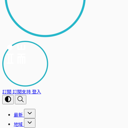
訂閱
訂閱支持
登入
最新
地域