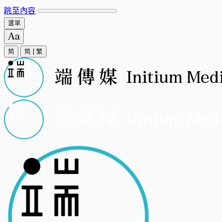
跳至內容
選單
简
简
|
繁