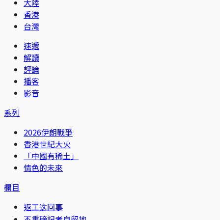
大陸
香港
台灣
速遞
解讀
評論
播客
影音
系列
2026伊朗戰爭
香港世紀大火
「中國有稀土」
情色的未來
欄目
返工这回事
不重磅記者自留地