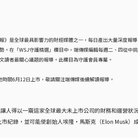
報》是全球最具影響力的財經媒體之一，每日產出大量深度報導
勢。在「WSJ守護精選」欄目中，端傳媒編輯每週二、四從中
文讀者最關心議題的報導。此欄目為守護會員專屬。
於當地時間6月12日上市，敬請關注端傳媒後續解讀報導。
件
讓人得以一窺這家全球最大未上市公司的財務和運營狀況。此
市紀錄，並可能使創始人埃隆・馬斯克（Elon Musk