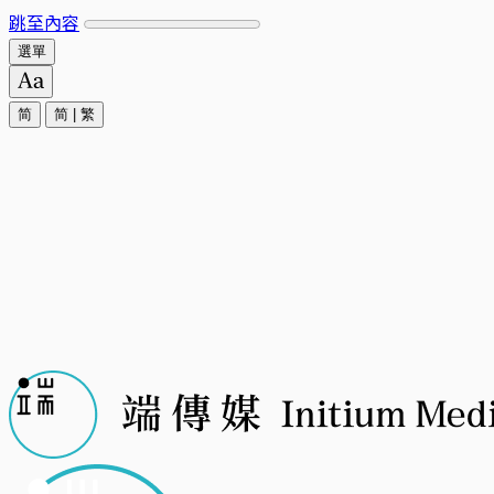
跳至內容
選單
简
简
|
繁