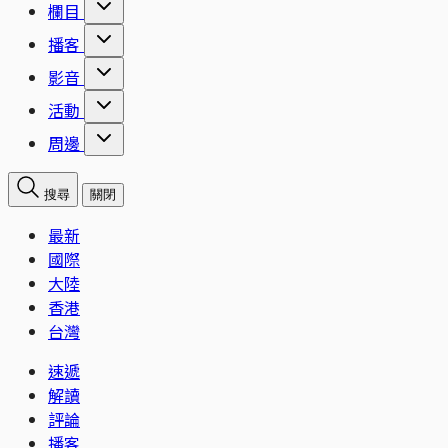
欄目
播客
影音
活動
周邊
搜尋
關閉
最新
國際
大陸
香港
台灣
速遞
解讀
評論
播客