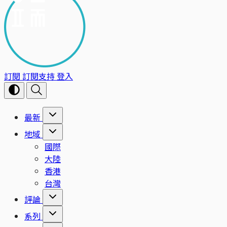
訂閱
訂閱支持
登入
最新
地域
國際
大陸
香港
台灣
評論
系列