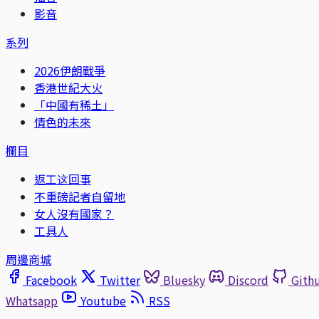
影音
系列
2026伊朗戰爭
香港世紀大火
「中國有稀土」
情色的未來
欄目
返工这回事
不重磅記者自留地
女人沒有國家？
工具人
周邊商城
Facebook
Twitter
Bluesky
Discord
Gith
Whatsapp
Youtube
RSS