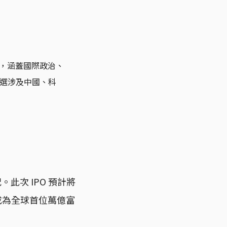
，涵蓋國際政治、
挑選涉及中國、科
次 IPO 預計將
）成為全球首位萬億富