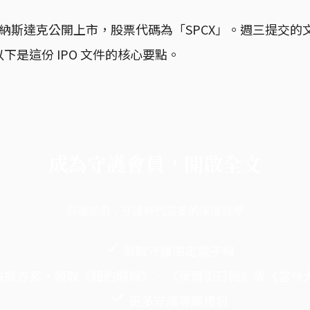
納斯達克公開上市，股票代碼為「SPCX」。週三提交的
下是這份 IPO 文件的核心要點。
成為守護會員，開啟全文
與端並肩，守護時代需要的深度報導
領取守護限定電子報
依據方案，領取《紐約時報》、《華爾街日報》或《當今
更多守護專屬禮包