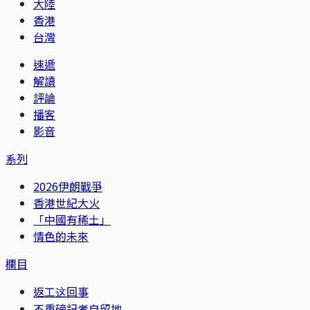
大陸
香港
台灣
速遞
解讀
評論
播客
影音
系列
2026伊朗戰爭
香港世紀大火
「中國有稀土」
情色的未來
欄目
返工这回事
不重磅記者自留地