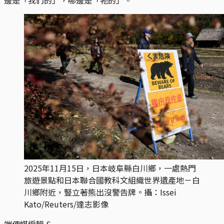
2025年11月15日，日本岐阜縣白川鄉，一處熱門
旅遊景點和日本聯合國教科文組織世界遺產地－白
川鄉附近，豎立著熊出沒警告牌。攝：Issei 
Kato/Reuters/達志影像
端傳媒編輯
S