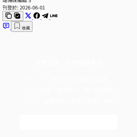
刊登於:
2026-06-01
收藏
免費註冊，立即解鎖本文
註冊即可暢讀限定報導
領取「總編周記」與「端週報」
收藏喜歡的文章、作者、系列
免費註冊