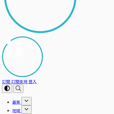
訂閱
訂閱支持
登入
最新
地域