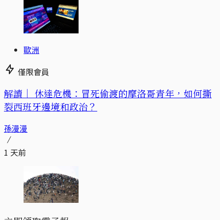
歐洲
僅限會員
解讀｜
休達危機：冒死偷渡的摩洛哥青年，如何撕
裂西班牙邊境和政治？
孫漫漫
1 天前