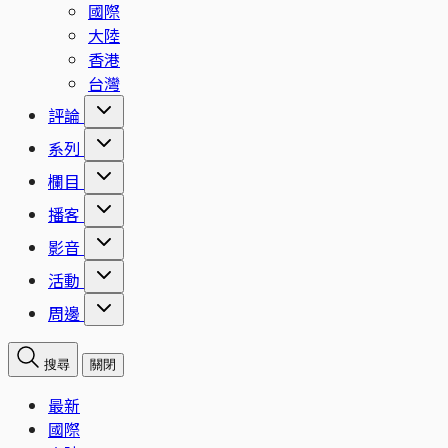
國際
大陸
香港
台灣
評論
系列
欄目
播客
影音
活動
周邊
搜尋
關閉
最新
國際