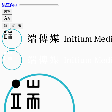
跳至內容
選單
简
简
|
繁