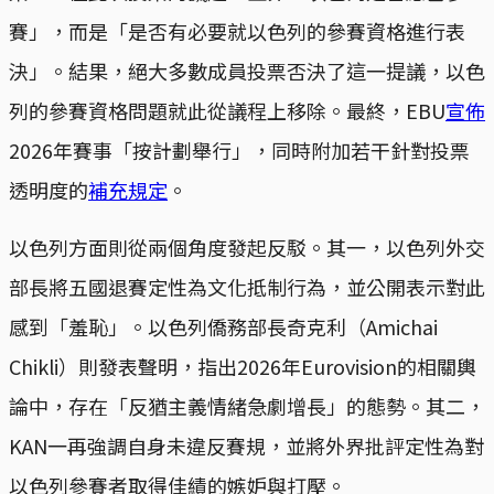
賽」，而是「是否有必要就以色列的參賽資格進行表
決」。結果，絕大多數成員投票否決了這一提議，以色
列的參賽資格問題就此從議程上移除。最終，EBU
宣佈
2026年賽事「按計劃舉行」，同時附加若干針對投票
透明度的
補充規定
。
以色列方面則從兩個角度發起反駁。其一，以色列外交
部長將五國退賽定性為文化抵制行為，並公開表示對此
感到「羞恥」。以色列僑務部長奇克利（Amichai
Chikli）則發表聲明，指出2026年Eurovision的相關輿
論中，存在「反猶主義情緒急劇增長」的態勢。其二，
KAN一再強調自身未違反賽規，並將外界批評定性為對
以色列參賽者取得佳績的嫉妒與打壓。