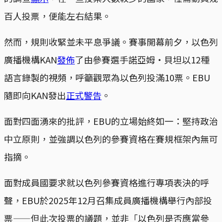
百人投票，便能左右結果。
然而，規則收緊並未平息爭議。賽事開幕前夕，以色列
廣播機構KAN
發佈
了由參賽選手諾亞姆‧貝坦以12種
語言錄製的視頻，呼籲觀眾為以色列投滿10票。EBU
隨即向KAN發出
正式警告
。
面對四面湧來的批評，EBU的立場始終如一：堅持政治
中立原則，並強調以色列的參賽資格在賽規框架內無可
指摘。
面對成員國要求就以色列參賽資格進行專項表決的呼
聲，EBU於2025年12月召集成員廣播機構舉行內部投
票——但此次投票的議題，並非「以色列是否應當參