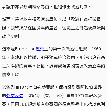
爭議中亦以規則框架為由，拒絕作出政治判斷。
然而，這場以主權國家為單位、以「歐洲」為框架舉
辦、觀眾按所在國投票的盛會，從誕生之日起便無法與
政治切割。
這不是Eurovision
歷史
上的第一次政治性退賽。1969
年，奧地利以抗議弗朗哥獨裁統治為由，拒絕出席在西
班牙舉辦的賽事。此後，退賽成為各國表達政治立場的
慣常手段。
以色列自1973年首次參賽起，便持續引發阿拉伯世界
的
外交反彈
。突尼斯（突尼西亞）曾於1977年報名參
賽，但因EBU規定所有參賽國必須完整播出包括以色列