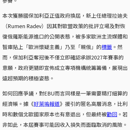
參賽。
本次獲勝國保加利亞正值政府換屆，新上任總理拉迪夫
（Rumen Radev）因其對歐盟政策的批評立場及對恢
復俄羅斯能源進口的公開表態，被多家歐洲主流媒體和
智庫貼上「歐洲懷疑主義」乃至「親俄」的
標籤
。然
而，保加利亞奪冠後不僅立即確認承辦2027年賽事的
意願，政府更隨即宣佈成立專項機構統籌籌備，展現出
遠超預期的積極姿態。
如何回應爭議，對EBU而言同樣是一筆需要精打細算的
經濟帳。據《
好萊塢報道
》援引的匿名高層消息，比利
時和數個北歐國家原本也有意退出，但最終被
勸回
。若
非如此，本屆賽事可能因收入損失而面臨取消的風險。