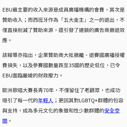
EBU最主要的收入來源是成員廣播機構的會費，其次是
贊助收入；而西班牙作為「五大金主」之一的退出，不
僅直接削減了贊助來源，還引發了連鎖的廣告商撤退效
應。
該報導亦指出，企業贊助商大批撤離、退賽國廣播授權
費損失，以及參賽國數量跌至35國的歷史低位，已令
EBU面臨嚴峻的財政壓力。
歐洲歌唱大賽長青70年，不僅留住了老觀眾，也成功
吸引了每一代的
年輕人
；更因其對LGBTQ+群體的包容
與支持，成為多元文化的象徵和性少數群體的
安全空
間
。