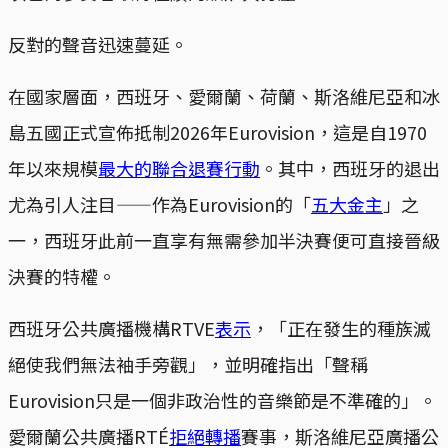
反對的聲音迅速蔓延。
在國家層面，西班牙、愛爾蘭、荷蘭、斯洛維尼亞和冰
島五國正式宣佈抵制2026年Eurovision，這是自1970
年以來規模
最大的聯合退賽行動
。其中，西班牙的退出
尤為引人注目——作為Eurovision的「
五大金主
」之
一，西班牙此前一直享有無需參加半決賽便可直接晉級
決賽的特權。
西班牙公共廣播機構RTVE
表示
，「正在發生的種族滅
絕使我們無法袖手旁觀」，並明確指出「聲稱
Eurovision只是一個非政治性的音樂節是不準確的」。
愛爾蘭公共廣播RTÉ
拒絕轉播
賽事，斯洛維尼亞廣播公