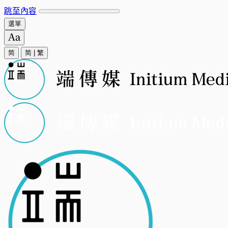
跳至內容
選單
简
简
|
繁