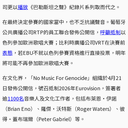
司更以
播放
《巴勒斯坦之聲》紀錄片系列取而代之。
在最終決定參賽的國家當中，也不乏抗議聲音。葡萄牙
公共廣播公司RTP的員工聯合發佈公開信，
呼籲抵制
以
色列參加歐洲歌唱大賽；比利時廣播公司VRT在決賽前
表態
，若EBU不就以色列參賽資格進行直接投票，明年
將可能不再參加歐洲歌唱大賽。
在文化界，「No Music For Genocide」組織於4月21
日發佈公開信，號召抵制2026年Eurovision，簽署者
逾
1100名
音樂人及文化工作者，包括布萊恩‧伊諾
（Brian Eno）、羅傑‧沃特斯（Roger Waters）、彼
得‧蓋布瑞爾（Peter Gabriel）等。