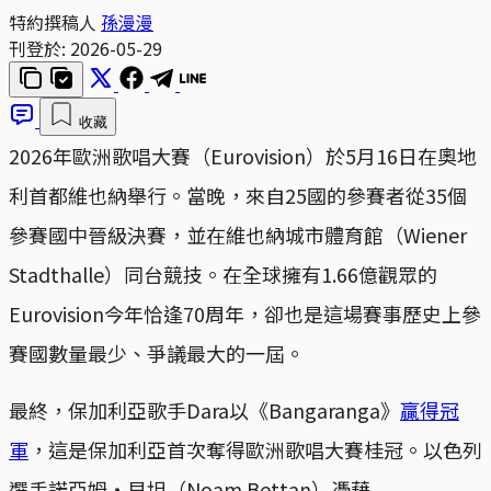
特約撰稿人
孫漫漫
刊登於:
2026-05-29
收藏
2026年歐洲歌唱大賽（Eurovision）於5月16日在奧地
利首都維也納舉行。當晚，來自25國的參賽者從35個
參賽國中晉級決賽，並在維也納城市體育館（Wiener
Stadthalle）同台競技。在全球擁有1.66億觀眾的
Eurovision今年恰逢70周年，卻也是這場賽事歷史上參
賽國數量最少、爭議最大的一屆。
最終，保加利亞歌手Dara以《Bangaranga》
贏得冠
軍
，這是保加利亞首次奪得歐洲歌唱大賽桂冠。以色列
選手諾亞姆‧貝坦（Noam Bettan）憑藉