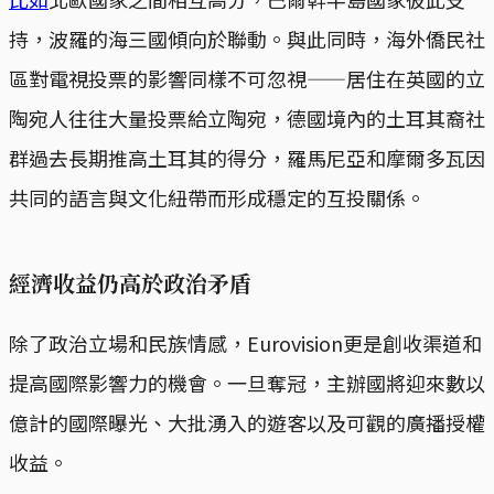
持，波羅的海三國傾向於聯動。與此同時，海外僑民社
區對電視投票的影響同樣不可忽視——居住在英國的立
陶宛人往往大量投票給立陶宛，德國境內的土耳其裔社
群過去長期推高土耳其的得分，羅馬尼亞和摩爾多瓦因
共同的語言與文化紐帶而形成穩定的互投關係。
經濟收益仍高於政治矛盾
除了政治立場和民族情感，Eurovision更是創收渠道和
提高國際影響力的機會。一旦奪冠，主辦國將迎來數以
億計的國際曝光、大批湧入的遊客以及可觀的廣播授權
收益。