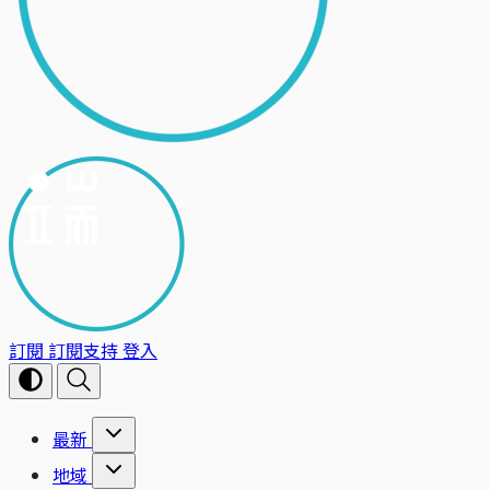
訂閱
訂閱支持
登入
最新
地域