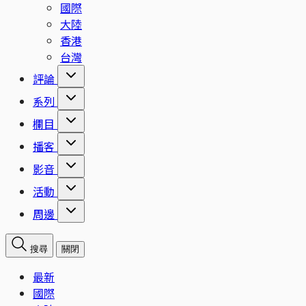
國際
大陸
香港
台灣
評論
系列
欄目
播客
影音
活動
周邊
搜尋
關閉
最新
國際