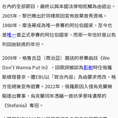
在內的全部節目，最終以與本國法律相抵觸為由退出。
2005年，黎巴嫩出於同樣原因宣佈放棄首秀資格。
1980年，摩洛哥成為唯一參賽的阿拉伯國家，至今也
是
唯一
曾正式參賽的阿拉伯國家，而那一年恰好是以色
列因故缺席的年份。
2009年，格魯吉亞（喬治亞）選送的參賽曲目《We
Don't Wanna Put In》，因歌詞被認為
影射
時任俄羅
斯總理普京，遭EBU以「政治內容」為由要求修改，格
方拒絕後宣佈退賽。2022年，俄羅斯因入侵烏克蘭被
驅逐出賽事，烏克蘭同年憑藉一首抗爭意味濃厚的
《Stefania》奪冠。