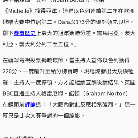
《Michelle》摘得亞軍，這是以色列連續第二年在歐洲
歌唱大賽中位居第二。Dara以173分的優勢領先貝坦，
創下
賽事歷史
上最大的冠軍獲勝分差。羅馬尼亞、澳大
利亞、義大利分列三至五位。
在觀眾電視投票揭曉環節，當主持人宣佈以色列獲得
220分、一度躍升至積分榜首時，現場爆發出大規模噓
聲，主持人一度停頓，方才能繼續宣讀後續結果。英國
BBC直播主持人格雷厄姆‧諾頓（Graham Norton）
在鏡頭前
評論
道：「大廳內對此反應相當強烈。」這一
幕只是此次大賽爭議的一個縮影。