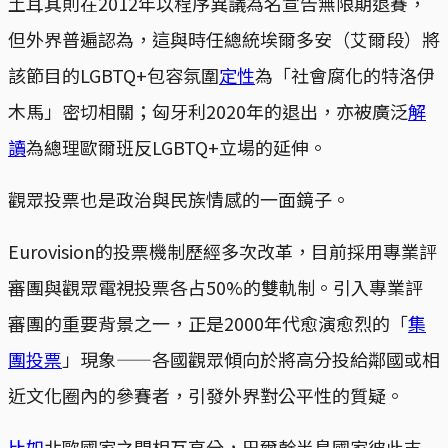
土耳其則在2012年以程序異議為名宣告無限期退賽，
但外界普遍認為，這與時任總統埃爾多安（艾爾段）將
該節目的LGBTQ+包容氛圍
定性
為「社會腐化的特洛伊
木馬」密切相關；匈牙利2020年的退出，亦被廣泛
解
讀
為總理歐爾班反LGBTQ+立場的延伸。
觀眾投票也是政治與民族情感的一面鏡子。
Eurovision的投票機制歷經多次改革，目前採用專業評
審團與觀眾電視投票各占50%的雙軌制。引入專業評
審團的重要背景之一，正是2000年代愈演愈烈的「
集
團投票
」現象——各國觀眾傾向於將高分投給鄰國或相
近文化圈內的參賽者，引發外界對公平性的質疑。
比如
北歐國家之間相互高分，巴爾幹半島國家彼此支