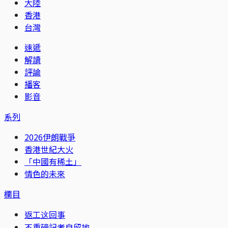
大陸
香港
台灣
速遞
解讀
評論
播客
影音
系列
2026伊朗戰爭
香港世紀大火
「中國有稀土」
情色的未來
欄目
返工这回事
不重磅記者自留地