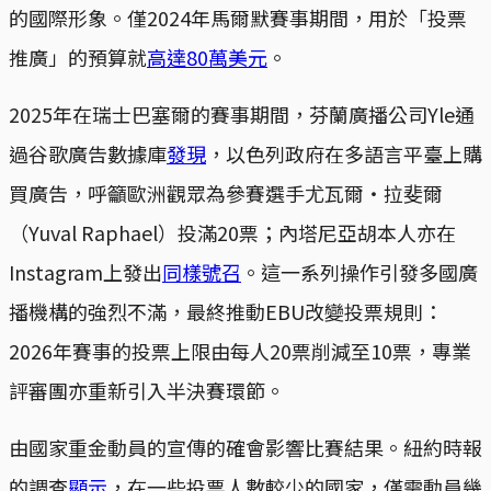
的國際形象。僅2024年馬爾默賽事期間，用於「投票
推廣」的預算就
高達80萬美元
。
2025年在瑞士巴塞爾的賽事期間，芬蘭廣播公司Yle通
過谷歌廣告數據庫
發現
，以色列政府在多語言平臺上購
買廣告，呼籲歐洲觀眾為參賽選手尤瓦爾‧拉斐爾
（Yuval Raphael）投滿20票；內塔尼亞胡本人亦在
Instagram上發出
同樣號召
。這一系列操作引發多國廣
播機構的強烈不滿，最終推動EBU改變投票規則：
2026年賽事的投票上限由每人20票削減至10票，專業
評審團亦重新引入半決賽環節。
由國家重金動員的宣傳的確會影響比賽結果。紐約時報
的調查
顯示
，在一些投票人數較少的國家，僅需動員幾