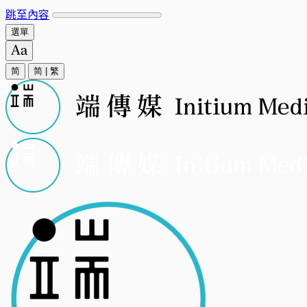
跳至內容
選單
简
简
|
繁