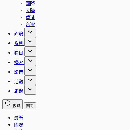
國際
大陸
香港
台灣
評論
系列
欄目
播客
影音
活動
周邊
搜尋
關閉
最新
國際