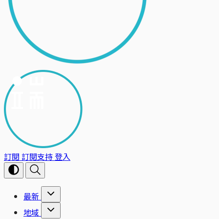
訂閱
訂閱支持
登入
最新
地域