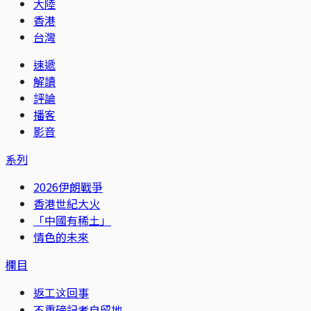
大陸
香港
台灣
速遞
解讀
評論
播客
影音
系列
2026伊朗戰爭
香港世紀大火
「中國有稀土」
情色的未來
欄目
返工这回事
不重磅記者自留地