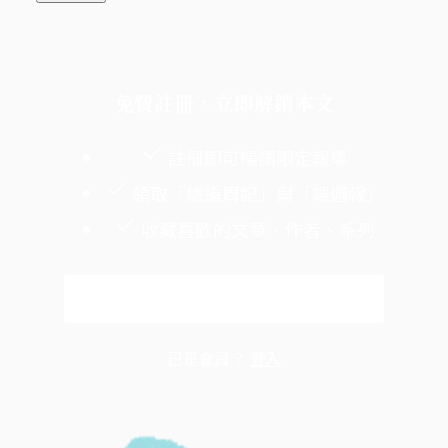
免費註冊，立即解鎖本文
註冊即可暢讀限定報導
領取「總編周記」與「端週報」
收藏喜歡的文章、作者、系列
免費註冊
已是會員？
登入