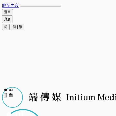
跳至內容
選單
简
简
|
繁