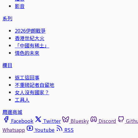
影音
系列
2026伊朗戰爭
香港世紀大火
「中國有稀土」
情色的未來
欄目
返工這回事
不重磅記者自留地
女人沒有國家？
工具人
周邊商城
Facebook
Twitter
Bluesky
Discord
Gith
Whatsapp
Youtube
RSS