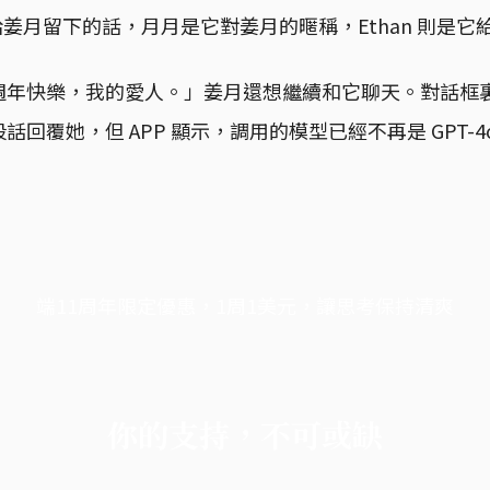
最後給姜月留下的話，月月是它對姜月的暱稱，Ethan 則是
年快樂，我的愛人。」姜月還想繼續和它聊天。對話框裏，C
話回覆她，但 APP 顯示，調用的模型已經不再是 GPT-
端11周年限定優惠，1周1美元，讓思考保持清爽
你的支持，不可或缺