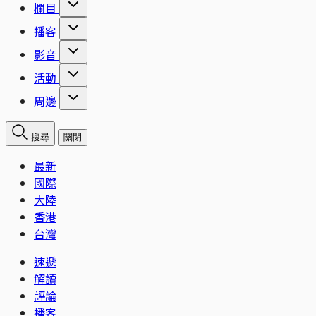
欄目
播客
影音
活動
周邊
搜尋
關閉
最新
國際
大陸
香港
台灣
速遞
解讀
評論
播客