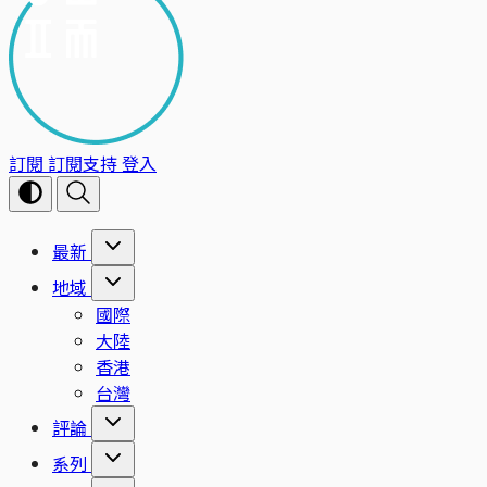
訂閱
訂閱支持
登入
最新
地域
國際
大陸
香港
台灣
評論
系列