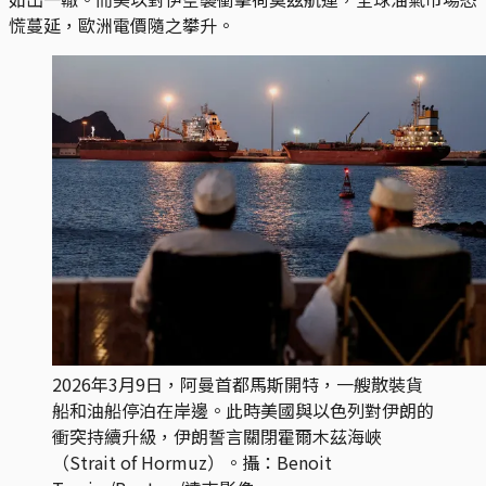
慌蔓延，歐洲電價隨之攀升。
2026年3月9日，阿曼首都馬斯開特，一艘散裝貨
船和油船停泊在岸邊。此時美國與以色列對伊朗的
衝突持續升級，伊朗誓言關閉霍爾木茲海峽
（Strait of Hormuz）。攝：Benoit 