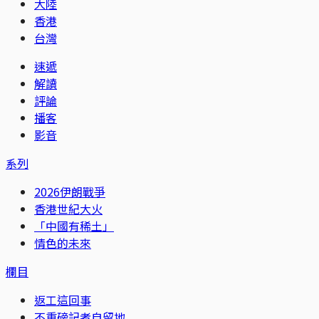
大陸
香港
台灣
速遞
解讀
評論
播客
影音
系列
2026伊朗戰爭
香港世紀大火
「中國有稀土」
情色的未來
欄目
返工這回事
不重磅記者自留地