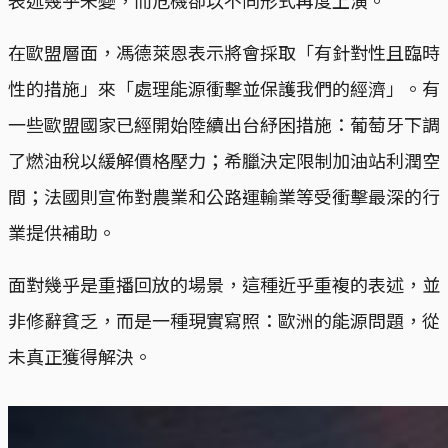
表述幾乎未變，而危機卻以不同形式再度上演。
在歐盟層面，馮德萊恩表示將會採取「有針對性且臨時
性的措施」來「處理能源衝擊並保護我們的經濟」。有
一些歐盟國家已經開始陸續出台紓困措施：葡萄牙下調
了燃油稅以緩解價格壓力；希臘決定限制加油站利潤空
間；法國則宣佈對農業和公路運輸業等受衝擊最深的行
業提供補助。
面對幾乎是重播回放的場景，這種近乎重複的表述，並
非修辭貧乏，而是一種現實寫照：歐洲的能源問題，從
未真正獲得解決。