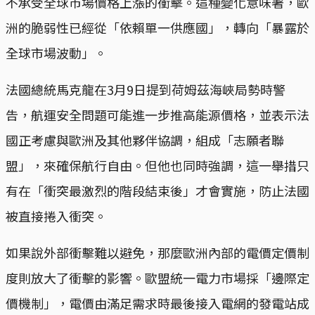
不承受全球市場價格上漲的衝擊。這種變化意味著，歐
洲的脆弱性已經從「依賴單一供應國」，轉向「暴露於
全球市場波動」。
法國總統馬克龍在3月9日提到荷姆茲海峽局勢時警
告，航運安全問題可能進一步推高能源價格，並表示法
國正考慮與歐洲及其他夥伴協調，組成「志願者聯
盟」，來確保航行自由。但他也同時強調，這一舉措只
有在「衝突最激烈的階段結束後」才會實施，防止法國
被直接捲入衝突。
如果說外部衝擊難以避免，那麼歐洲內部的電價定價制
度則放大了衝擊的影響。歐盟統一電力市場採「邊際定
價機制」，電價由滿足需求時最後接入電網的發電站成