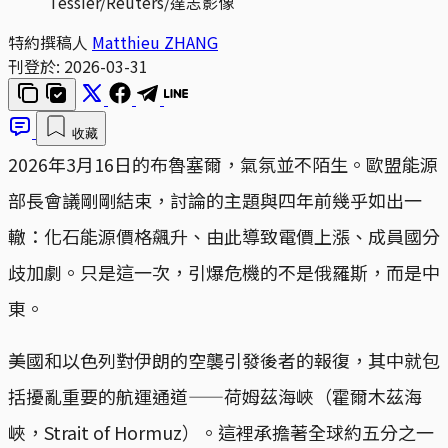
Tessier/Reuters/達志影像
特約撰稿人
Matthieu ZHANG
刊登於:
2026-03-31
收藏
2026年3月16日的布魯塞爾，氣氛並不陌生。歐盟能源
部長會議剛剛結束，討論的主題與四年前幾乎如出一
轍：化石能源價格飆升、由此導致電價上漲、成員國分
歧加劇。只是這一次，引爆危機的不是俄羅斯，而是中
東。
美國和以色列對伊朗的空襲引發後者的報復，其中就包
括擾亂重要的航運通道——荷姆茲海峽（霍爾木茲海
峽，Strait of Hormuz）。這裡承擔著全球約五分之一