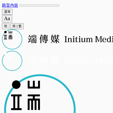
跳至內容
選單
简
简
|
繁