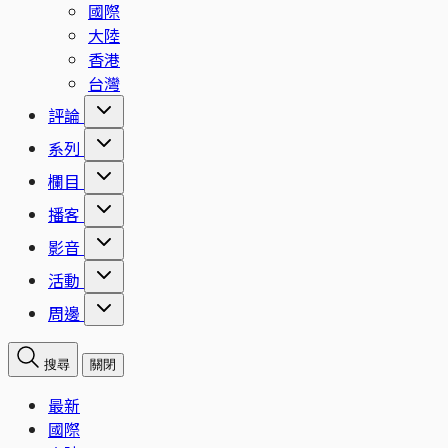
國際
大陸
香港
台灣
評論
系列
欄目
播客
影音
活動
周邊
搜尋
關閉
最新
國際