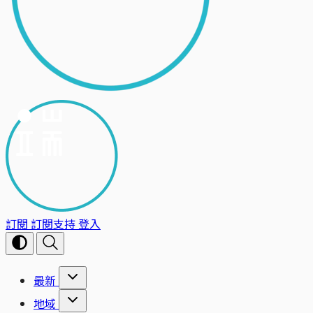
訂閱
訂閱支持
登入
最新
地域