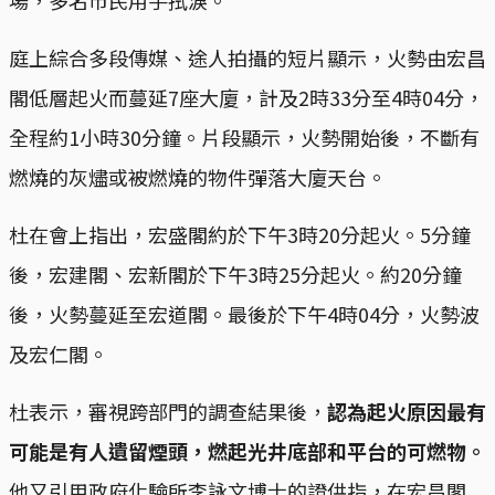
場，多名市民用手拭淚。
庭上綜合多段傳媒、途人拍攝的短片顯示，火勢由宏昌
閣低層起火而蔓延7座大廈，計及2時33分至4時04分，
全程約1小時30分鐘。片段顯示，火勢開始後，不斷有
燃燒的灰燼或被燃燒的物件彈落大廈天台。
杜在會上指出，宏盛閣約於下午3時20分起火。5分鐘
後，宏建閣、宏新閣於下午3時25分起火。約20分鐘
後，火勢蔓延至宏道閣。最後於下午4時04分，火勢波
及宏仁閣。
杜表示，審視跨部門的調查結果後，
認為起火原因最有
可能是有人遺留煙頭，燃起光井底部和平台的可燃物。
他又引用政府化驗所李詠文博士的證供指，在宏昌閣