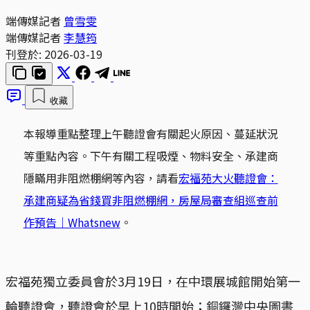
端傳媒記者
曾雪雯
端傳媒記者
李慧筠
刊登於:
2026-03-19
收藏
本報導重點整理上午聽證會有關起火原因、蔓延狀況
等重點內容。下午有關工程吸煙、物料安全、承建商
隱瞞用非阻燃棚網等內容，請看
宏福苑大火聽證會：
承建商疑為省錢買非阻燃棚網，房屋局審查組巡查前
作預告｜Whatsnew
。
宏福苑獨立委員會於3月19日，在中環展城館開始第一
輪聽證會，聽證會於早上10時開始；銅鑼灣中央圖書