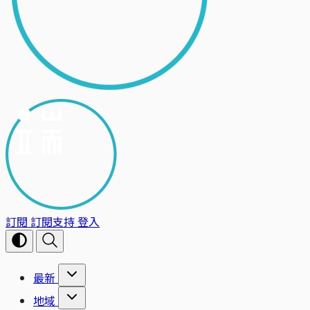
訂閱
訂閱支持
登入
最新
地域