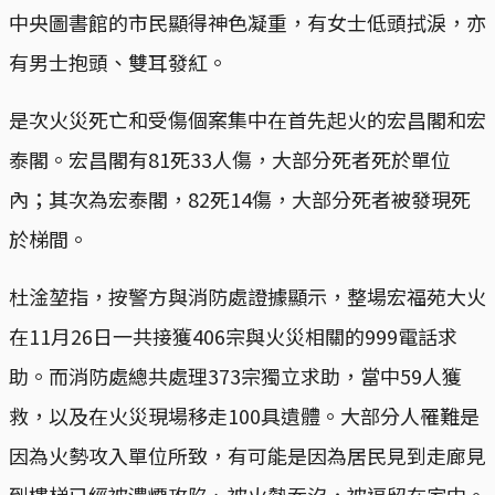
中央圖書館的市民顯得神色凝重，有女士低頭拭淚，亦
有男士抱頭、雙耳發紅。
是次火災死亡和受傷個案集中在首先起火的宏昌閣和宏
泰閣。宏昌閣有81死33人傷，大部分死者死於單位
內；其次為宏泰閣，82死14傷，大部分死者被發現死
於梯間。
杜淦堃指，按警方與消防處證據顯示，整場宏福苑大火
在11月26日一共接獲406宗與火災相關的999電話求
助。而消防處總共處理373宗獨立求助，當中59人獲
救，以及在火災現場移走100具遺體。大部分人罹難是
因為火勢攻入單位所致，有可能是因為居民見到走廊見