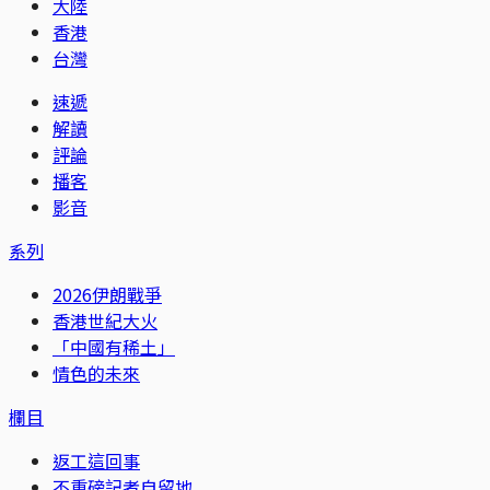
大陸
香港
台灣
速遞
解讀
評論
播客
影音
系列
2026伊朗戰爭
香港世紀大火
「中國有稀土」
情色的未來
欄目
返工這回事
不重磅記者自留地