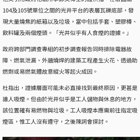
104及105號單位之間的光井平台的表層瓦礫底部，發
現大量燒焦的紙箱以及垃圾，當中包括手套、塑膠樽、
飲料罐及兩個煙頭。「光井似乎有人食煙的證據。」
政府跨部門調查專組的初步調查報告同時排除電器故
障、燃氣泄漏、外牆燒焊的建築工程產生火花、透過助
燃劑或易燃氣體故意縱火等起火成因。
杜指出，證據層面可能未必直接找到最終原因，更甚是
誰人吸煙。但由於光井似乎是工人儲物與休息的地方，
該位置確有易燃物與垃圾。工人吸煙本應需前往指定吸
煙區，惟工人沒有遵守，之後陳詞會探討。