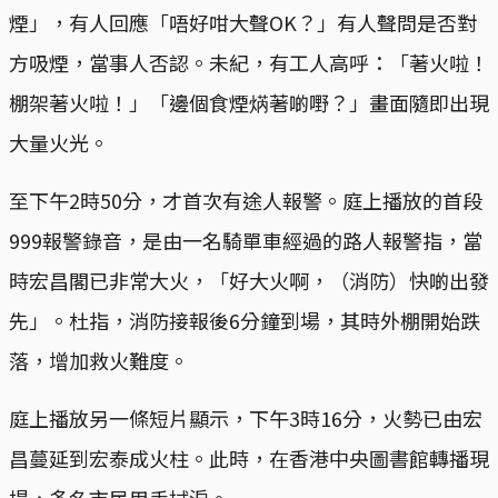
煙」，有人回應「唔好咁大聲OK？」有人聲問是否對
方吸煙，當事人否認。未紀，有工人高呼：「著火啦！
棚架著火啦！」「邊個食煙焫著啲嘢？」畫面隨即出現
大量火光。
至下午2時50分，才首次有途人報警。庭上播放的首段
999報警錄音，是由一名騎單車經過的路人報警指，當
時宏昌閣已非常大火，「好大火啊，（消防）快啲出發
先」。杜指，消防接報後6分鐘到場，其時外棚開始跌
落，增加救火難度。
庭上播放另一條短片顯示，下午3時16分，火勢已由宏
昌蔓延到宏泰成火柱。此時，在香港中央圖書館轉播現