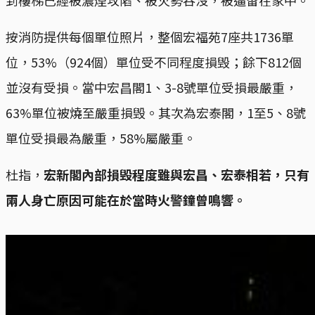
到樓梯已經被濃煙攻陷、被火勢吞沒，被逼留在家中。
按消防提供每個單位照片，整個宏福苑7座共1736單
位，53%（924個）單位受不同程度損毁；餘下812個
並沒有受損。當中宏昌閣1、3-8號單位受損最嚴重，
63%單位被燒至嚴重損毁。其次為宏泰閣，1至5、8號
單位受損最為嚴重，58%屬嚴重。
杜指，
宏新閣內部損毁程度雖與宏昌、宏泰相若，只有
兩人身亡原因可能在於當時火警鐘曾鳴響。