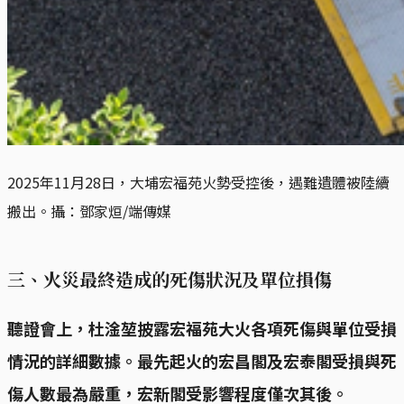
2025年11月28日，大埔宏福苑火勢受控後，遇難遺體被陸續
搬出。攝：鄧家烜/端傳媒
三、火災最終造成的死傷狀況及單位損傷
聽證會上，杜淦堃披露宏福苑大火各項死傷與單位受損
情況的詳細數據。最先起火的宏昌閣及宏泰閣受損與死
傷人數最為嚴重，宏新閣受影響程度僅次其後。