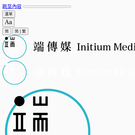
跳至內容
選單
简
简
|
繁