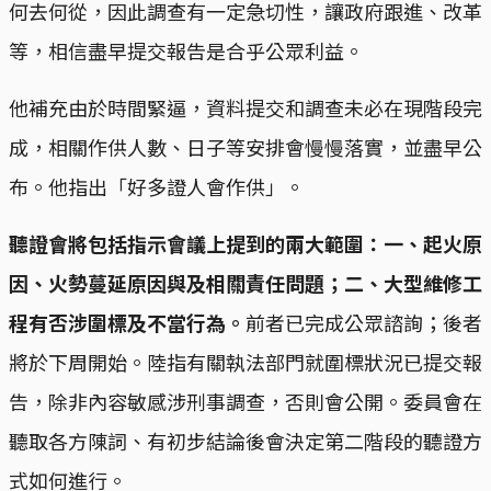
何去何從，因此調查有一定急切性，讓政府跟進、改革
等，相信盡早提交報告是合乎公眾利益。
他補充由於時間緊逼，資料提交和調查未必在現階段完
成，相關作供人數、日子等安排會慢慢落實，並盡早公
布。他指出「好多證人會作供」。
聽證會將包括指示會議上提到的兩大範圍：一、起火原
因、火勢蔓延原因與及相關責任問題；二、大型維修工
程有否涉圍標及不當行為。
前者已完成公眾諮詢；後者
將於下周開始。陸指有關執法部門就圍標狀況已提交報
告，除非內容敏感涉刑事調查，否則會公開。委員會在
聽取各方陳詞、有初步結論後會決定第二階段的聽證方
式如何進行。