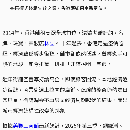
零售模式逐漸失效之際，香港應如何重新定位。
2014年，香港舖租高踞全球首位，遠遠拋離紐約，名
牌、珠寶、藥妝店
林立
。 十年過去，香港走過疫情陰
霾，經濟雖然緩步復甦，舖市卻依然低迷，曾經炙手可
熱的地段，如今掛著一排排「旺鋪招租」字眼。
近年街舖空置率持續高企，即使旅客回流、本地經濟逐
步復甦，商業街道上拉閘的店舖、熄燈的櫥窗仍然是日
常風景。街舖凋零不再只是經濟周期起伏的結果，而是
城市經濟結構性改變的跡象。
根據
美聯工商舖
最新統計，2025年第三季，銅鑼灣、