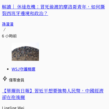
解讀｜
休達危機：冒死偷渡的摩洛哥青年，如何撕
裂西班牙邊境和政治？
孫漫漫
6 小時前
WSJ守護精選
僅限會員
【華爾街日報】習近平想要強勢人民幣，中國經濟
卻在拖後腿
Lingling Wei