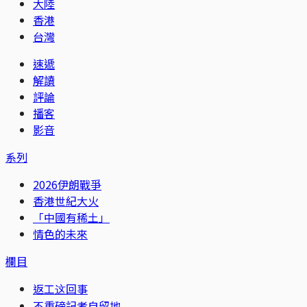
大陸
香港
台灣
速遞
解讀
評論
播客
影音
系列
2026伊朗戰爭
香港世紀大火
「中國有稀土」
情色的未來
欄目
返工这回事
不重磅記者自留地