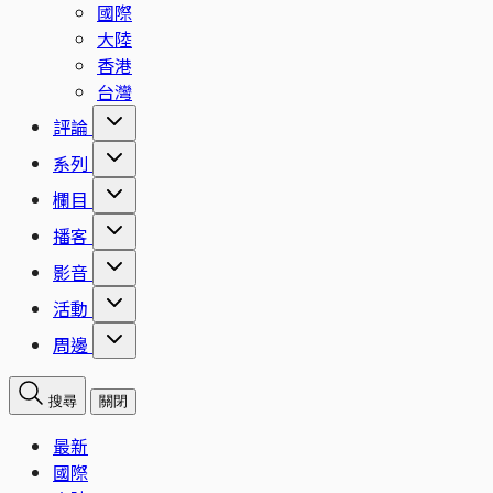
國際
大陸
香港
台灣
評論
系列
欄目
播客
影音
活動
周邊
搜尋
關閉
最新
國際