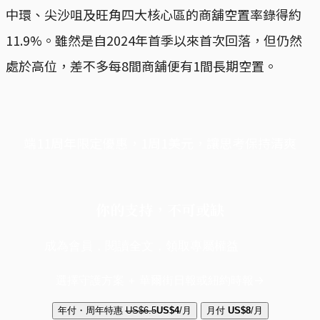
中環、尖沙咀及旺角四大核心區的商舖空置率錄得約
11.9%。雖然是自2024年首季以來首次回落，但仍然
處於高位，差不多每8間商舖便有1間長期空置。
端11周年限定優惠，1周1美元，讓思考保持清爽
你的支持，不可或缺
成為會員，閱讀全文，領取專屬權益
選擇守護方案 + 華爾街日報或紐約時報
年付・周年特惠
US$6.5
US$4
/月
月付
US$8
/月