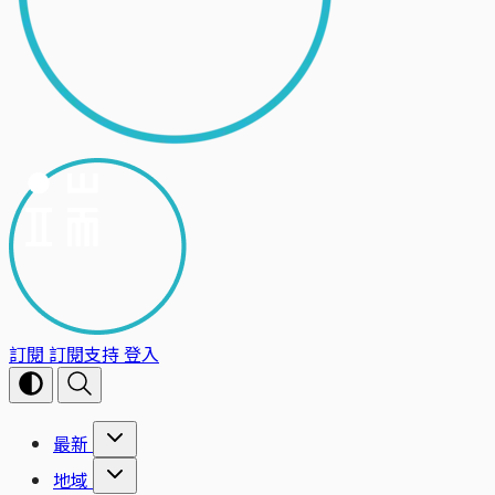
訂閱
訂閱支持
登入
最新
地域