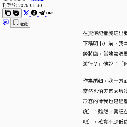
刊登於:
2026-01-30
收藏
在資深記者龔玨出發去
下稱明市）前，我本
鋒將臨，當地氣溫
遊行？」他說：「
作為編輯，我一方
當然也怕天氣太壞
形容的冷我也是經歷
度）。雖然，龔玨
吧），確實不應低