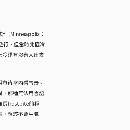
nneapolis；
和遊行，但當時北極冷
麼冷還有沒有人出去
明市待室內看雪景。
間，那種無法用言語
ostbite的程
來，應該不會生氣