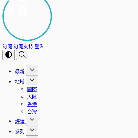
訂閱
訂閱支持
登入
最新
地域
國際
大陸
香港
台灣
評論
系列