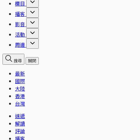
欄目
播客
影音
活動
周邊
搜尋
關閉
最新
國際
大陸
香港
台灣
速遞
解讀
評論
播客