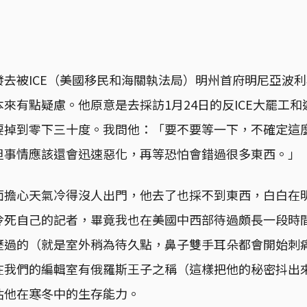
被ICE（美國移民和海關執法局）明州首府明尼亞波利斯（Mi
來有點疑慮。他原意是去採訪1月24日的反ICE大罷工
要掉到零下三十度。我問他：「要不要等一下，不確定這
但事情應該還會迅速惡化，再等恐怕會錯過很多東西。」
面擔心天氣冷得沒人出門，他去了也採不到東西，白白在
冷死自己的記者，畢竟我也在美國中西部待過頗長一段時
過的（就是室外稍為待久點，鼻子雙手耳朵都會開始刺痛長fr
在我們的編輯室有俄羅斯王子之稱（這樣把他的秘密抖出
估他在寒冬中的生存能力。