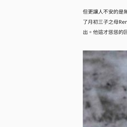
但更讓人不安的是
了月初三子之母Re
出。他這才慫慫的