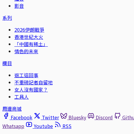
影音
系列
2026伊朗戰爭
香港世紀大火
「中國有稀土」
情色的未來
欄目
返工這回事
不重磅記者自留地
女人沒有國家？
工具人
周邊商城
Facebook
Twitter
Bluesky
Discord
Gith
Whatsapp
Youtube
RSS