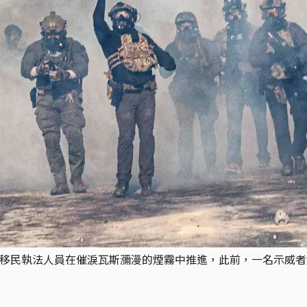
民執法人員在催淚瓦斯瀰漫的煙霧中推進，此前，一名示威者遭槍擊身亡，引