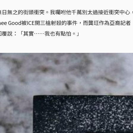
無日無之的街頭衝突。我囑咐他千萬別太過接近衝突中心
nee Good被ICE開三槍射殺的事件，而龔玨作為亞裔記
回覆說：「其實……我也有點怕。」