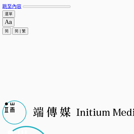
跳至內容
選單
简
简
|
繁