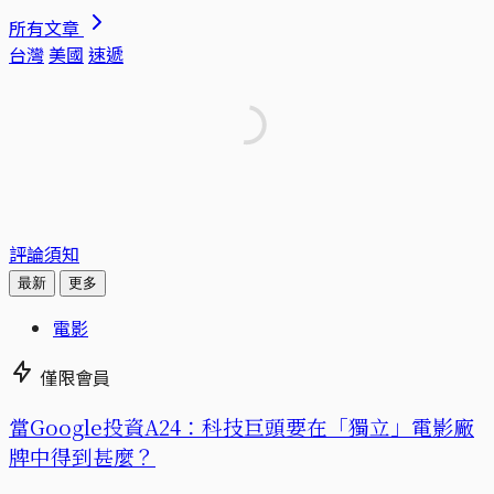
所有文章
台灣
美國
速遞
評論須知
最新
更多
電影
僅限會員
當Google投資A24：科技巨頭要在「獨立」電影廠
牌中得到甚麼？