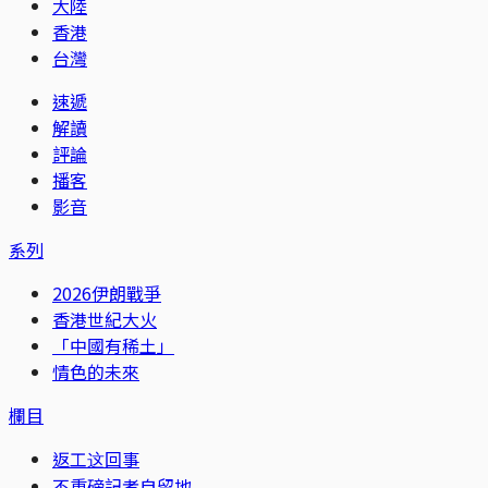
大陸
香港
台灣
速遞
解讀
評論
播客
影音
系列
2026伊朗戰爭
香港世紀大火
「中國有稀土」
情色的未來
欄目
返工这回事
不重磅記者自留地