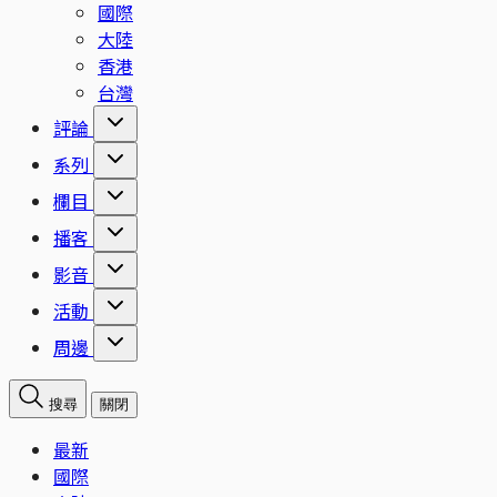
國際
大陸
香港
台灣
評論
系列
欄目
播客
影音
活動
周邊
搜尋
關閉
最新
國際