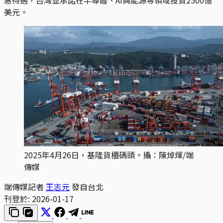
美元。
2025年4月26日，基隆貨櫃碼頭。攝：陳焯煇/端
傳媒
端傳媒記者
王志元
發自台北
刊登於:
2026-01-17