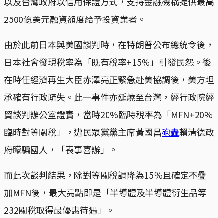
以及台灣政府以信用保證方式，支持金融機構提供最高
2500億美元融資額度給予投資業者。
由於此前日本與美國談判時，在特朗普公布總統令後，
日本社會發現稅率為「既有稅率+15%」引發民怨。後
在時任經濟再生大臣赤澤亮正緊急赴美協調後，美方坦
承確有行政疏失。此一事件亦延燒至台灣，經行政院經
貿談判辦公室證實，當時20%臨時稅率為「MFN+20%
臨時對等關稅」，遭民眾黨黨主席黃國昌
砲轟
賴清德政
府矇騙國人，「喪事喜辦」。
而此次談判結果，除對等關稅調降為15％且確定不疊
加MFN後，最大亮點即是「半導體及半導體衍生品等
232關稅取得最優惠待遇」。