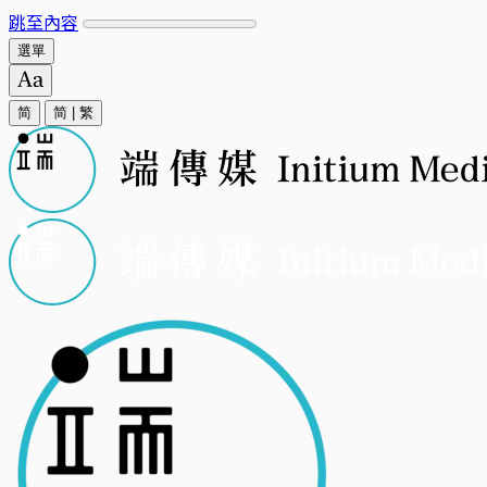
跳至內容
選單
简
简
|
繁