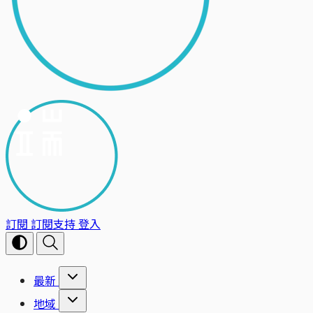
訂閱
訂閱支持
登入
最新
地域