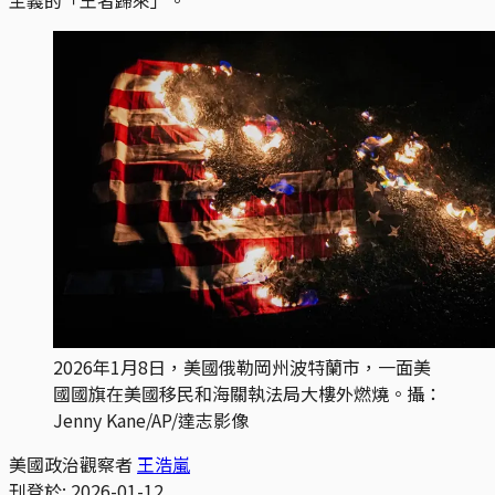
2026年1月8日，美國俄勒岡州波特蘭市，一面美
國國旗在美國移民和海關執法局大樓外燃燒。攝：
Jenny Kane/AP/達志影像
美國政治觀察者
王浩嵐
刊登於:
2026-01-12