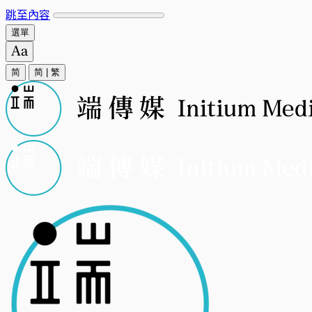
跳至內容
選單
简
简
|
繁