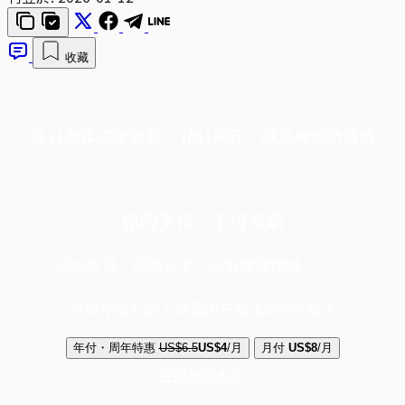
收藏
端11周年限定優惠，1周1美元，讓思考保持清爽
你的支持，不可或缺
成為會員，閱讀全文，領取專屬權益
選擇守護方案 + 華爾街日報或紐約時報
年付・周年特惠
US$6.5
US$4
/月
月付
US$8
/月
立即解鎖全文