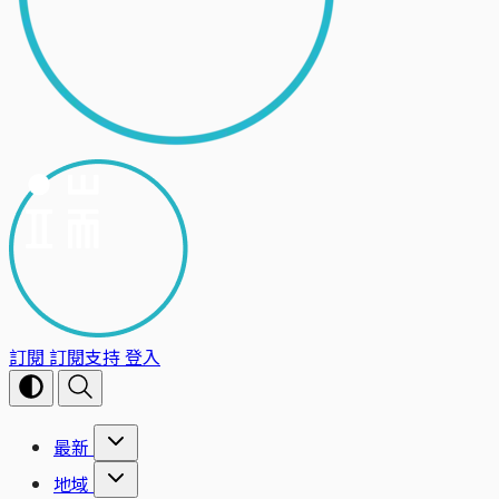
訂閱
訂閱支持
登入
最新
地域