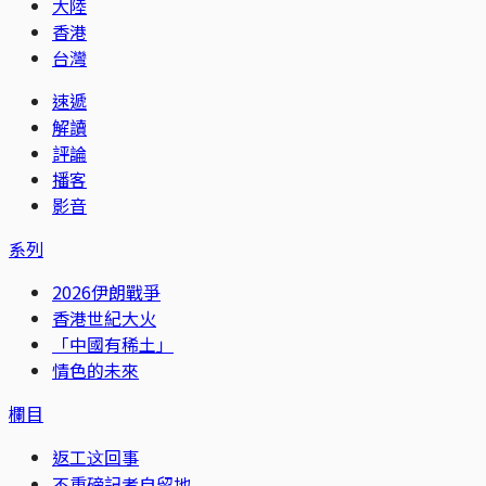
大陸
香港
台灣
速遞
解讀
評論
播客
影音
系列
2026伊朗戰爭
香港世紀大火
「中國有稀土」
情色的未來
欄目
返工这回事
不重磅記者自留地