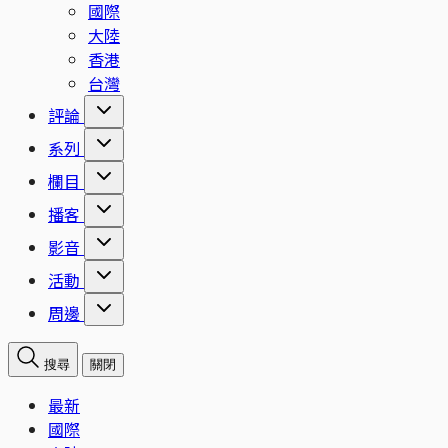
國際
大陸
香港
台灣
評論
系列
欄目
播客
影音
活動
周邊
搜尋
關閉
最新
國際