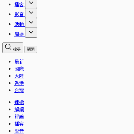
播客
影音
活動
周邊
搜尋
關閉
最新
國際
大陸
香港
台灣
速遞
解讀
評論
播客
影音