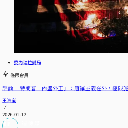
委內瑞拉變局
僅限會員
評論｜
特朗普「內聖外王」：唐羅主義在外，極限
王浩嵐
2026-01-12