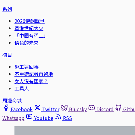
系列
2026伊朗戰爭
香港世紀大火
「中國有稀土」
情色的未來
欄目
返工這回事
不重磅記者自留地
女人沒有國家？
工具人
周邊商城
Facebook
Twitter
Bluesky
Discord
Gith
Whatsapp
Youtube
RSS