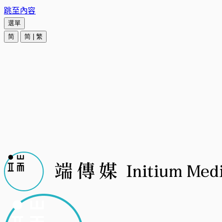
跳至內容
選單
简
简
|
繁