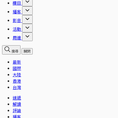
欄目
播客
影音
活動
周邊
搜尋
關閉
最新
國際
大陸
香港
台灣
速遞
解讀
評論
播客