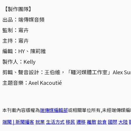
【製作團隊】
出品：端傳媒音頻
監制：甯卉
主持：甯卉
編輯：HY、陳莉雅
製作人：Kelly
剪輯、聲音設計：王伯維，「韁河媒體工作室」Alex Su
主題音樂：Axel Kacoutié
本刊載內容版權為
端傳媒編輯部
或相關單位所有,未經端傳媒編
端聞 | 新聞播客
就業
生活方式
移民
遷移
離散
飲食
國際
大陸