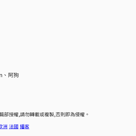
n、阿狗
輯部授權,請勿轉載或複製,否則即為侵權。
歐洲
法國
播客