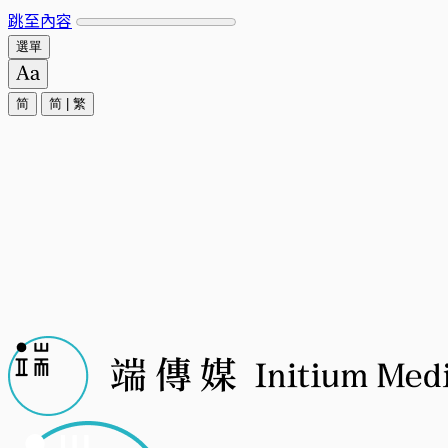
跳至內容
選單
简
简
|
繁