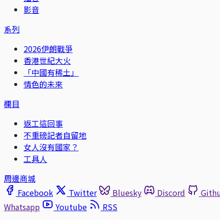
影音
系列
2026伊朗戰爭
香港世紀大火
「中國有稀土」
情色的未來
欄目
返工這回事
不重磅記者自留地
女人沒有國家？
工具人
周邊商城
Facebook
Twitter
Bluesky
Discord
Gith
Whatsapp
Youtube
RSS