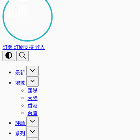
訂閱
訂閱支持
登入
最新
地域
國際
大陸
香港
台灣
評論
系列