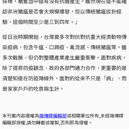
採樣，豬隻血中還有沒有抗體產生。雖然現在還不能確
認非洲豬瘟是否會大規模爆發，但以傳統豬瘟拔針經
驗，這個時間至少是三到四年。」
從日治時期開始，台灣曾多次對抗對抗重大經濟動物傳
染疫病，包含牛瘟、口蹄疫、禽流感、傳統豬瘟等。雖
多次戰勝，但仍對整體產業產生嚴重衝擊。面對疾病，
除了提昇防疫觀念、政府各部門通力合作，更重要的是
清楚知道在防疫陣線外，面對的從來不只是「病」，而
是家家戶戶的吃食與生計。
本刊載內容版權為
端傳媒編輯部
或相關單位所有,未經端傳媒
編輯部授權,請勿轉載或複製,否則即為侵權。