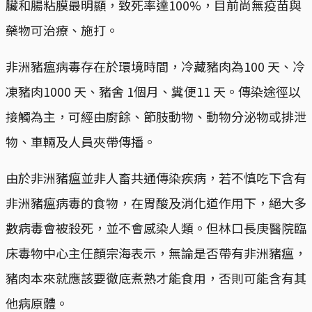
臟和腸粘膜最明顯，致死率達100%，目前尚無疫苗與
藥物可治療、施打。
非洲豬瘟病毒存在於環境時間，冷藏豬肉為100 天、冷
凍豬肉1000 天、豬舍 1個月、糞便11 天。傳染途徑以
接觸為主，可經由廚餘、節肢動物、動物分泌物或排泄
物、車輛及人員夾帶傳播。
由於非洲豬瘟並非人畜共通傳染疾病，若不慎吃下含有
非洲豬瘟病毒的食物，在胃酸及消化道作用下，絕大多
數病毒會被殺死，並不會感染人類。但林口長庚醫院臨
床毒物中心主任顏宗海表示，無論是否帶有非洲豬瘟，
豬肉本來就應該要徹底煮熟才能食用，否則可能含有其
他病原體。