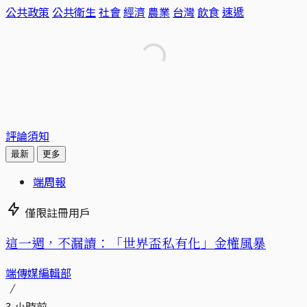
公共政策
公共衛生
社會
經濟
農業
台灣
飲食
速遞
評論須知
最新
更多
端周報
僅限註冊用戶
這一週，不漏讀：「世界盃私有化」金權風暴
端傳媒編輯部
3 小時前