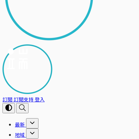
訂閱
訂閱支持
登入
最新
地域