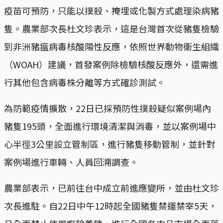
疫苗可預防，只能以撲殺、掩埋或化製方式處理染病豬
隻。農業部次長杜文珍表示，這是台灣首次從豬隻檢驗
到非洲豬瘟病毒核酸陽性反應，依照世界動物衛生組織
（WOAH）建議，首發案例除檢驗核酸反應外，還需進
行其他包含病毒株分離等方式確診測試。
為防範疫情擴散，22日已採預防性撲殺疑似案例場內
豬隻195頭，全面進行環境清潔與消毒，並以案例場中
心半徑3公里設立管制區，進行豬隻移動管制，並針對
案例場進行車輛、人員回溯調查。
農業部表示，已前往台中成立前進應變所，並由杜文珍
次長進駐。自22日中午12時起全國豬隻禁運禁宰5天，