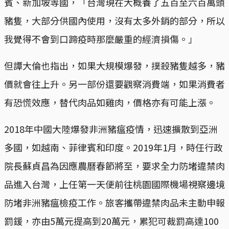
賓、新加坡等國，「台灣現在大概養了五百至六百萬頭
豬隻，大部分供國內使用，沒有太多外銷的部分，所以
我覺得不會到口蹄疫時那麼嚴重的經濟損傷。」
但譚大倫也指出，如果大規模爆發，撲殺豬隻越多，豬
價就會往上升。另一部份還要觀察消費端，如果消費者
有恐慌效應，替代肉品如雞肉，價格亦有可能上漲。
2018年中國大陸爆發非洲豬瘟疫情，迅速擴散到亞洲
多國，如越南、菲律賓和印度。2019年1月，時任行政
院長蘇貞昌為因應農曆春節將至，要求全力防堵違禁肉
品進入台灣，上任第一天便前往桃園國際機場視察邊境
防堵非洲豬瘟檢疫工作。旅客攜帶違禁肉品未主動申報
罰鍰，亦由5萬元提高到20萬元，累犯可裁罰高達100