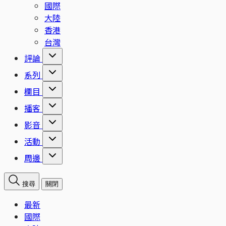
國際
大陸
香港
台灣
評論
系列
欄目
播客
影音
活動
周邊
搜尋
關閉
最新
國際