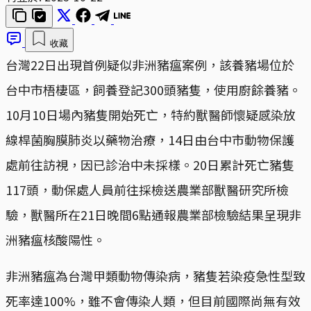
收藏
台灣22日出現首例疑似非洲豬瘟案例，該養豬場位於
台中市梧棲區，飼養登記300頭豬隻，使用廚餘養豬。
10月10日場內豬隻開始死亡，特約獸醫師懷疑感染放
線桿菌胸膜肺炎以藥物治療，14日由台中市動物保護
處前往訪視，因已診治中未採樣。20日累計死亡豬隻
117頭，動保處人員前往採檢送農業部獸醫研究所檢
驗，獸醫所在21日晚間6點通報農業部檢驗結果呈現非
洲豬瘟核酸陽性。
非洲豬瘟為台灣甲類動物傳染病，豬隻若染疫急性型致
死率達100%，雖不會傳染人類，但目前國際尚無有效