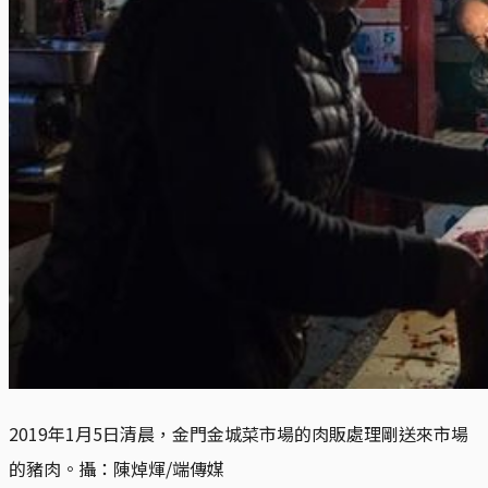
2019年1月5日清晨，金門金城菜市場的肉販處理剛送來市場
的豬肉。攝：陳焯煇/端傳媒