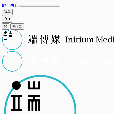
跳至內容
選單
简
简
|
繁