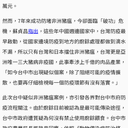
萬元。
然而，7年來成功防堵非洲豬瘟，今卻面臨「破功」危
機，蘇貞昌
指出
，這些年中國週邊國家中，台灣防疫最
早啟動，從國家邊境防疫到地方的廚餘處理都做到滴水
不漏，所以只有台灣和日本擋住非洲豬瘟，台灣更是亞
洲唯一三大豬病非疫國，此事牽涉上千億的肉品產業，
「如今台中市出現疑似個案，除了阻絕可能的疫情擴
散，也要再仔細檢視每一個防疫環節有沒有落實。」
此次台中疑似非洲豬瘟案例，亦引發各界對台中市府防
疫流程關注。由於廚餘目前被認為是最可能傳染途徑，
台中市政府遭質疑為何沒有禁止使用廚餘餵食。台中市
政府農業局長張敬昌回應，依照《動物傳染病防治條