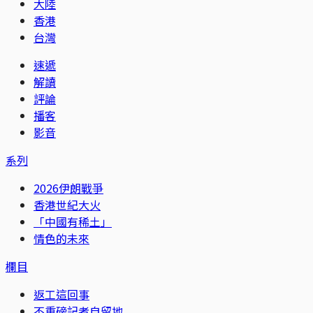
大陸
香港
台灣
速遞
解讀
評論
播客
影音
系列
2026伊朗戰爭
香港世紀大火
「中國有稀土」
情色的未來
欄目
返工這回事
不重磅記者自留地