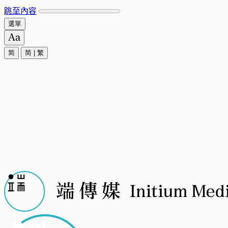
跳至內容
選單
简
简
|
繁