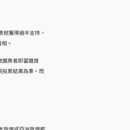
投票就獲得過半支持，
首相。
數選票者即當選首
院投票結果為準。而
日本政壇或亞洲政壇都