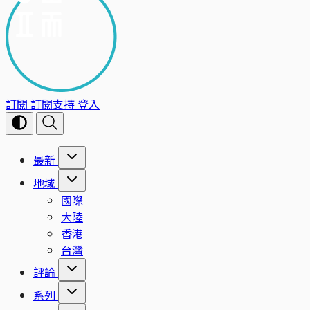
訂閱
訂閱支持
登入
最新
地域
國際
大陸
香港
台灣
評論
系列