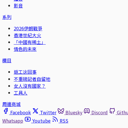
影音
系列
2026伊朗戰爭
香港世紀大火
「中國有稀土」
情色的未來
欄目
返工这回事
不重磅記者自留地
女人沒有國家？
工具人
周邊商城
Facebook
Twitter
Bluesky
Discord
Gith
Whatsapp
Youtube
RSS