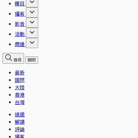
欄目
播客
影音
活動
周邊
搜尋
關閉
最新
國際
大陸
香港
台灣
速遞
解讀
評論
播客