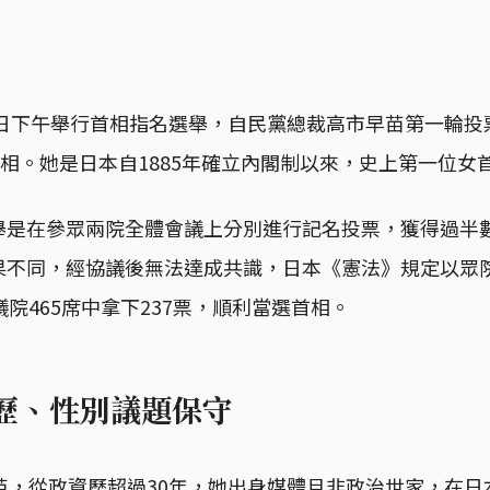
1日下午舉行首相指名選舉，自民黨總裁高市早苗第一輪
首相。她是日本自1885年確立內閣制以來，史上第一位女
舉是在參眾兩院全體會議上分別進行記名投票，獲得過半
果不同，經協議後無法達成共識，日本《憲法》規定以眾
議院465席中拿下237票，順利當選首相。
資歷、性別議題保守
苗，從政資歷超過30年，她出身媒體且非政治世家，在