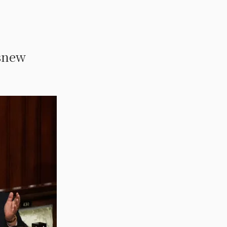
new
。