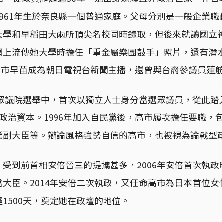
961年生於奈良縣一個普通家庭。父母分別是一般企業
大學和早稻田大兩所頂尖名校同時錄取，但後來就讀國立
網上流傳她大學時擔任「重金屬樂團鼓手」照片，還有潛
，高市早苗成為朝日電視台新聞主播，還曾與台裔參議員蓮
本眾議院選舉中，首次以獨立人士身分當選眾議員，從此
政治資本。1996年加入自民黨後，高市履次擔任要職，
業副大臣等。辯論風格強勢自信的高市，也被視為論戰型
受到前首相安倍晉三的提攜甚多，2006年安倍首次執
大臣。2014年安倍二次執政，又任命高市為日本首位
1500天，奠定她在政壇的地位。